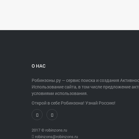
О НАС
Робинзоны.ру — сервис поиска и создания Активнос
Использование сайта, в том числе предложение акт
условиями использования.
Открой в себе Робинзона! Узнай Россию!
2017 ©
robinzons.ru
robinzons@robinzons.ru