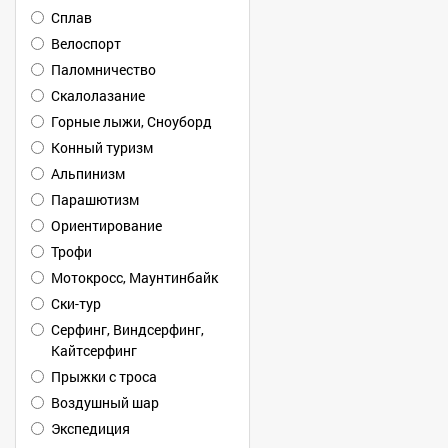
Сплав
Велоспорт
Паломничество
Скалолазание
Горные лыжи, Сноуборд
Конный туризм
Альпинизм
Парашютизм
Ориентирование
Трофи
Мотокросс, Маунтинбайк
Ски-тур
Серфинг, Виндсерфинг,
Кайтсерфинг
Прыжки с троса
Воздушный шар
Экспедиция