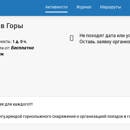
Активности
Журнал
Маршруты
 в Горы
Не походят дата или у
Оставь заявку организ
ность:
1 д. 0 ч.
Бесплатно
та от:
еж
е для каждого!!!
гу,арендой горнолыжного снаряжения и организацией поездок в г