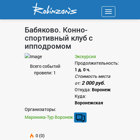
Навигация
Бабяково. Конно-
спортивный клуб с
ипподромом
Экскурсия
Продолжительность:
Всего событий
1 д. 0 ч.
провели: 1
Стоимость места
2 000 руб.
от:
Откуда:
Воронеж
Куда:
Воронежская
Организаторы:
Мариника-Тур Воронеж
0 (0)