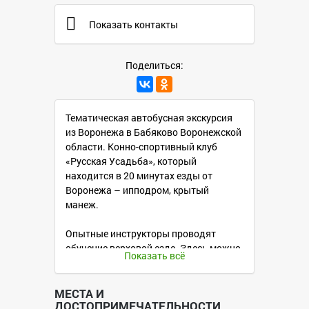
Показать контакты
Поделиться:
Тематическая автобусная экскурсия
из Воронежа в Бабяково Воронежской
области. Конно-спортивный клуб
«Русская Усадьба», который
находится в 20 минутах езды от
Воронежа – ипподром, крытый
манеж.
Опытные инструкторы проводят
обучение верховой езде. Здесь можно
Показать всё
отдохнуть, совершить пешие или
конные прогулки, уединиться хоть на
целый день, гуляя по чистому лугу и
МЕСТА И
ДОСТОПРИМЕЧАТЕЛЬНОСТИ
любуясь живописной природой.