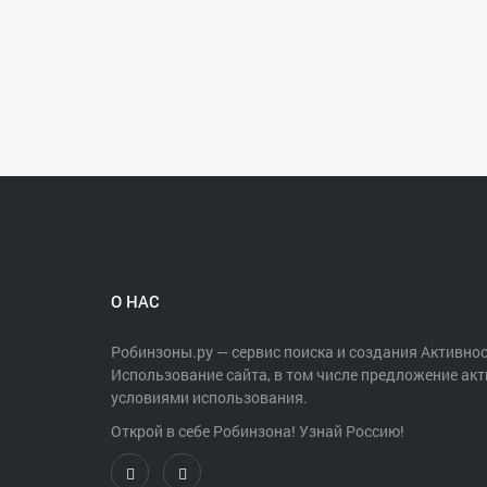
✔ Что в зять с собой:
- Паспорт и полис.
- Одежду по погоде, удобную обувь, фотоаппарат
Друзья, по всем вопросам можно написать Елене 
Веб-сайт:https://vk.com/pytnik_voronezh
О НАС
Робинзоны.ру — сервис поиска и создания Активнос
Использование сайта, в том числе предложение акт
условиями использования.
Открой в себе Робинзона! Узнай Россию!