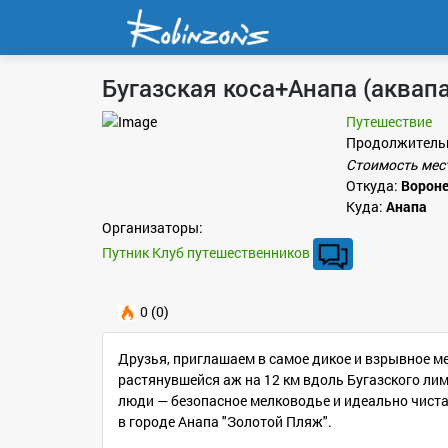
Бугазская коса+Анапа (аквапа
Путешествие
Продолжитель
Стоимость мес
Откуда:
Ворон
Куда:
Анапа
Организаторы:
Путник Клуб путешественников
0 (0)
Друзья, приглашаем в самое дикое и взрывное ме
растянувшейся аж на 12 км вдоль Бугазского ли
люди — безопасное мелководье и идеально чиста
в городе Анапа "Золотой Пляж".