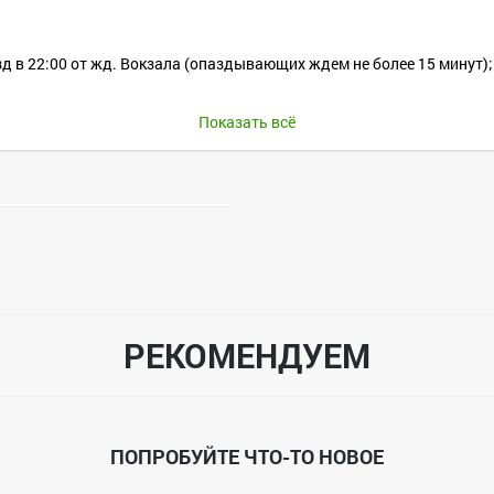
д в 22:00 от жд. Вокзала (опаздывающих ждем не более 15 минут);
Показать всё
овек!
РЕКОМЕНДУЕМ
ми, оплачиваете путевку Елене Кузнецовой https://vk.com/id67775990
ПОПРОБУЙТЕ ЧТО-ТО НОВОЕ
 деньги, придется самостоятельно найти замену, ТОЛЬКО ТАКИМ ОБ