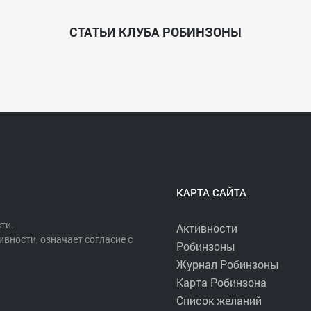
СТАТЬИ КЛУБА РОБИНЗОНЫ
ы (там будет, что пофотографировать).
Кузнецовой https://vk.com/id67775990 или позвонить по номеру 8(
КАРТА САЙТА
ти.
Активности
ивности, означает согласие с
Робинзоны
Журнал Робинзоны
Карта Робинзона
Список желаний