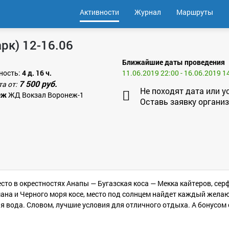
Активности
Журнал
Маршруты
рк) 12-16.06
Ближайшие даты проведения
ность:
4 д. 16 ч.
11.06.2019 22:00 - 16.06.2019 1
7 500 руб.
та от:
Не походят дата или у
еж
ЖД Вокзал Воронеж-1
Оставь заявку организ
сто в окрестностях Анапы — Бугазская коса — Мекка кайтеров, сер
мана и Черного моря косе, место под солнцем найдет каждый жела
я вода. Словом, лучшие условия для отличного отдыха. А бонусом 