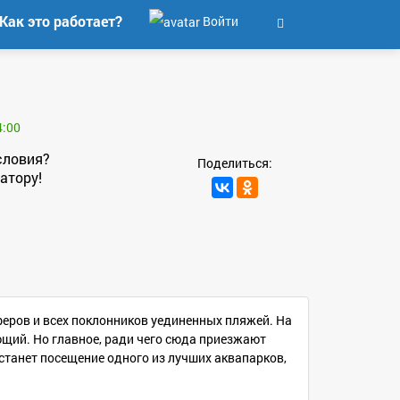
Как это работает?
Войти
4:00
словия?
Поделиться:
атору!
феров и всех поклонников уединенных пляжей. На
ющий. Но главное, ради чего сюда приезжают
станет посещение одного из лучших аквапарков,