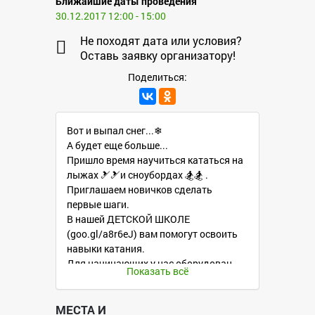
Ближайшие даты проведения
30.12.2017 12:00 - 15:00
Не походят дата или условия?
Оставь заявку организатору!
Поделиться:
Вот и выпал снег...❄
А будет еще больше...
Пришло время научиться кататься на
лыжах 🎿🎿и сноубордах 🏂🏂 .
Приглашаем новичков сделать
первые шаги.
В нашей ДЕТСКОЙ ШКОЛЕ
(goo.gl/a8r6eJ) вам помогут освоить
навыки катания.
Для начинающих у нас оборудован
Показать всё
учебный склон с минимальным
перепадом высоты❄
Открыт набор в группы до 5 человек.
МЕСТА И