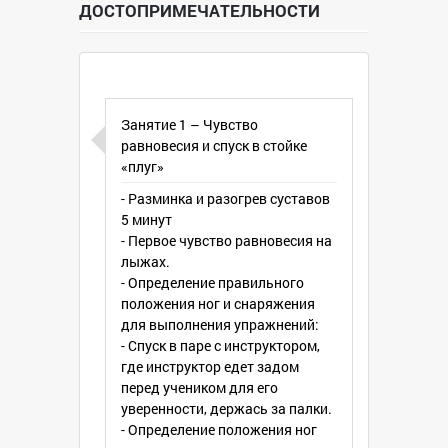
ДОСТОПРИМЕЧАТЕЛЬНОСТИ
⚠Не пропустите! ⚠
Первое занятие уже 30 декабря 2017
года.
Запись в школу и вопросы по тел.
☎8951-548-44-77
☎8952-957-27-67
Занятие 1 – Чувство
Мамы и папы, не имеет значения
равновесия и спуск в стойке
сколько Вам лет, все секреты скорости
«плуг»
и снега Вам раскроются на
- Разминка и разогрев суставов
индивидуальном занятии с
5 минут
инструктором.
- Первое чувство равновесия на
лыжах.
- Определение правильного
положения ног и снаряжения
для выполнения упражнений:
- Спуск в паре с инструктором,
где инструктор едет задом
перед учеником для его
уверенности, держась за палки.
- Определение положения ног