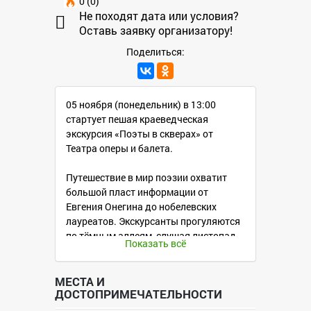
0 (0)
Не походят дата или условия?
Оставь заявку организатору!
Поделиться:
05 ноября (понедельник) в 13:00
стартует пешая краеведческая
экскурсия «Поэты в скверах» от
Театра оперы и балета.
Путешествие в мир поэзии охватит
большой пласт информации от
Евгения Онегина до нобелевских
лауреатов. Экскурсанты прогуляются
по тёмным аллеям, слушая листопад,
Показать всё
и попробуют песни на вкус в хорошей
компании.
МЕСТА И
ДОСТОПРИМЕЧАТЕЛЬНОСТИ
Экскурсовод - Болдыжева Надежда
Семёновна (краевед, научный