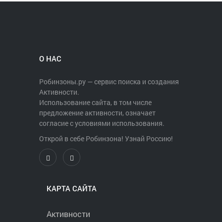
Организаторы рассчитывают на то,
что на праздник приедут порядка 100-
150 человек, но если участников
окажется больше, будут только рады.
О НАС
Регистрация участников «голого
спуска» начнется 24 марта в 11.00.
Робинзоны.ру — сервис поиска и создания
Планируется, что заезды стартуют в
Активности.
13.00-14.00. Подробности проведения
Использование сайта, в том числе
горнолыжного карнавала можно
предложение активности, означает
найти в группе комплекса во
согласие с условиями использования.
«Вконтакте»
https://vk.com/evolution36.
Открой в себе Робинзона! Узнай Россию!
Автор: Антонина СВЕТЛОВА
КАРТА САЙТА
Активности