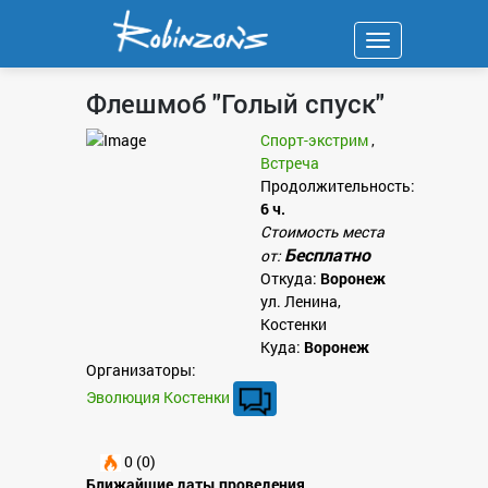
Навигация
Флешмоб "Голый спуск"
Спорт-экстрим
,
Встреча
Продолжительность:
6 ч.
Стоимость места
Бесплатно
от:
Откуда:
Воронеж
ул. Ленина,
Костенки
Куда:
Воронеж
Организаторы:
Эволюция Костенки
0 (0)
Ближайшие даты проведения