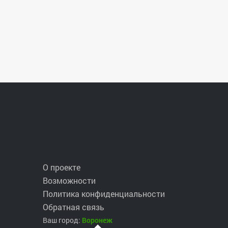
О проекте
Возможности
Политика конфиденциальности
рой, приятное общение и общие интересы. 😃👍
Обратная связь
сим - уважение к друг другу. Не опаздывайте на
Ваш город:
Воронеж