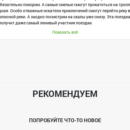
бязательно покорим. А самые смелые смогут прокатиться на тролле
дная. Особо отважные искатели приключений смогут перейти реку 
писной реки. А заодно посмотрим на скалы уже снизу. Эта поездка 
получит даже самый ленивый участник поездки.
Показать всё
0.
ый огонь).
овека.
РЕКОМЕНДУЕМ
тся только с совершеннолетним сопровождающим и только по догов
ПОПРОБУЙТЕ ЧТО-ТО НОВОЕ
Кудыкина Гора - Воргольские скалы - Воронеж