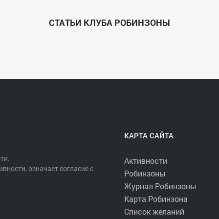
СТАТЬИ КЛУБА РОБИНЗОНЫ
КАРТА САЙТА
ти.
Активности
ивности, означает согласие с
Робинзоны
Журнал Робинзоны
- это в первую очередь хорошая компания. Мы за позитивный наст
Карта Робинзона
 - как целому приключению!
енно тем маршрутом, каким захотим мы. Единственное о чем мы про
Список желаний