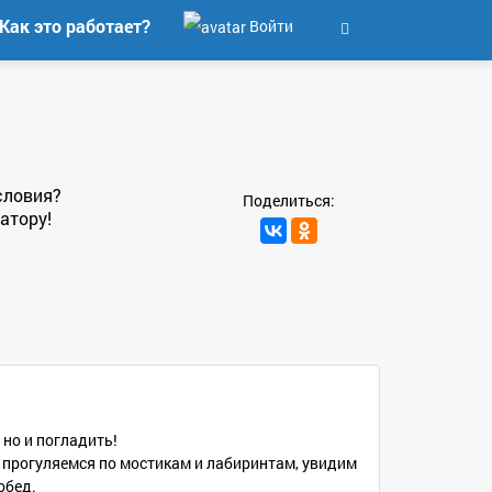
Как это работает?
Войти
словия?
Поделиться:
атору!
но и погладить!
, прогуляемся по мостикам и лабиринтам, увидим
обед.