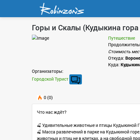
Горы и Скалы (Кудыкина гора
Путешествие
Продолжитель
Стоимость мес
Откуда:
Ворон
Куда:
Кудыкина
Организаторы:
Городской Турист
0 (0)
Что нас ждёт?
🍒 Удивительные животные и птицы Кудыкиной Го
🍒 Масса развлечений в парке на Кудыкиной гор
животных и птиц не в клетках, а на свободной про