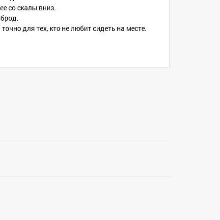
е со скалы вниз.
вброд.
точно для тех, кто не любит сидеть на месте.
оренности с организаторами.