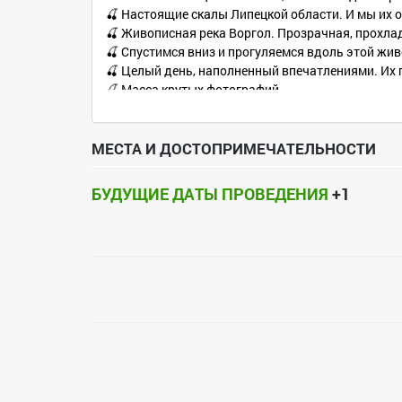
🍒 Настоящие скалы Липецкой области. И мы их о
🍒 Живописная река Воргол. Прозрачная, прохла
🍒 Спустимся вниз и прогуляемся вдоль этой живо
🍒 Целый день, наполненный впечатлениями. Их 
🍒 Масса крутых фотографий.
🍒 Выходной в кругу веселой компании.
О ПОЕЗДКЕ!
МЕСТА И ДОСТОПРИМЕЧАТЕЛЬНОСТИ
Отправление автобуса 7 июля (воскресенье) в 9-0
Автобус отправляется от Памятника Славы (вечн
БУДУЩИЕ ДАТЫ ПРОВЕДЕНИЯ
+1
Прибытие в Воронеж 7 июля (воскресенье).
Время прибытия ориентировочно к 22 часам.
ПОЛНАЯ СТОИМОСТЬ поездки: 1 500 рублей с чел
Лица, не достигшие 18 лет, в поездку допускаю
✔В стоимость входит:
- проезд микроавтобусом по маршруту Воронеж - 
- фотосопровождение