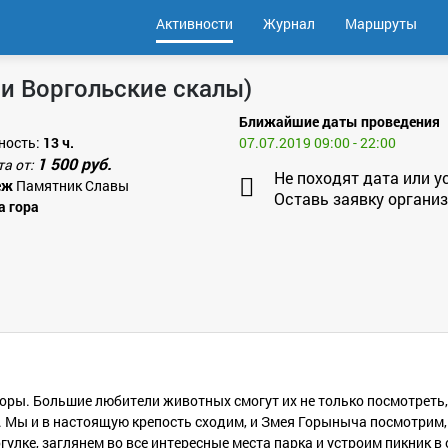
Активности
Журнал
Маршруты
 и Воргольские скалы)
Ближайшие даты проведения
ность:
13 ч.
07.07.2019 09:00 - 22:00
1 500 руб.
та от:
Не походят дата или у
еж
Памятник Славы
Оставь заявку организ
 гора
ры. Большие любители животных смогут их не только посмотреть, 
е. Мы и в настоящую крепость сходим, и Змея Горыныча посмотрим
гулке, заглянем во все интересные места парка и устроим пикник в 