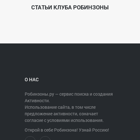
Тел. организатора: 8 920-463-9007
СТАТЬИ КЛУБА РОБИНЗОНЫ
(Евгения Горлова)
О НАС
Робинзоны.ру — сервис поиска и создания
Активности.
Использование сайта, в том числе
предложение активности, означает
согласие с условиями использования.
Открой в себе Робинзона! Узнай Россию!