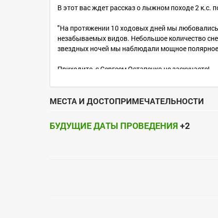
В этот вас ждет рассказ о лыжном походе 2 к.с. 
"На протяжении 10 ходовых дней мы любовались
незабываемых видов. Небольшое количество снег
звездных ночей мы наблюдали мощное полярное с
Приходите, с Сергеем Остапенко не заскучаете!
Адрес: г. Воронеж, ул. 20 лет ВЛКСМ, дом 45. Дом
Клубный сбор - 50 руб. или вкусняшки к чаю.
МЕСТА И ДОСТОПРИМЕЧАТЕЛЬНОСТИ
Начало 15 апреля (понедельник) в 19-00
БУДУЩИЕ ДАТЫ ПРОВЕДЕНИЯ
+2
Группа ВКонтакте: https://vk.com/event18027994
Тел. организатора: 8 910 340 81 95 (Евгений Пле