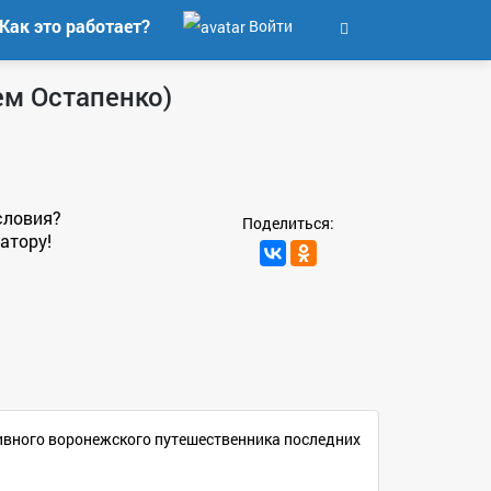
Как это работает?
Войти
ем Остапенко)
словия?
Поделиться:
атору!
тивного воронежского путешественника последних