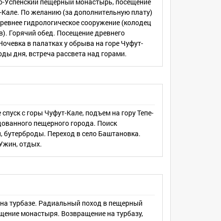
то-Успенский пещерный монастырь, посещение
-Кале. По желанию (за дополнительную плату)
 древнее гидрологическое сооружение (колодец
в). Горячий обед. Посещение древнего
Кермен — пещерный город Качи-Кальон — село
очевка в палатках у обрыва на горе Чуфут-
оды дня, встреча рассвета над горами.
щение природных и исторических объектов в
 спуск с горы Чуфут-Кале, подъем на гору Тепе-
 обслуживание. Регистрация в контрольно -
дованного пещерного города. Поиск
й, бутерброды. Переход в село Баштановка.
Ужин, отдых.
до Воронежа. Ночевки в гостиницах. Аренда
 на турбазе. Радиальный поход в пещерный
щение монастыря. Возвращение на турбазу,