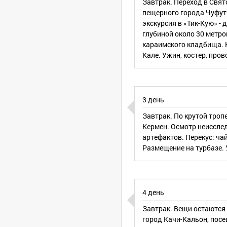
Завтрак. Переход в Свя
пещерного города Чуфут
экскурсия в «Тик-Кую» -
глубиной около 30 метро
монастырь — пещерный город Чуфут-Кале — пещерный город Тепе-
караимского кладбища. Н
д Севастополь.
Кале. Ужин, костер, пров
от 16 лет самостоятельно.
3 день
рограмме тура. Проживание в хостеле, на турбазе. Оплата за посе
Завтрак. По крутой тропе
ния (палатки, костровое и газовое оборудование). Инструкторское
Кермен. Осмотр неиссле
артефактов. Перекус: ча
Размещение на турбазе. 
оронежа до города Бахчисарай и обратно от города Севастополь 
4 день
Завтрак. Вещи остаются
город Качи-Кальон, посе