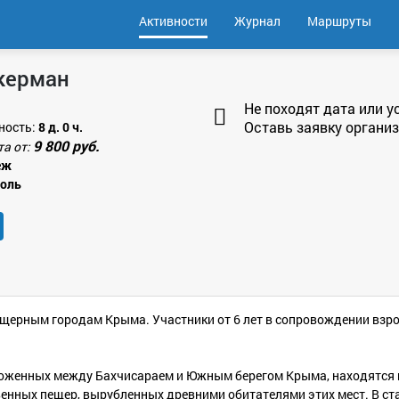
Активности
Журнал
Маршруты
керман
Не походят дата или у
Оставь заявку организ
ность:
8 д. 0 ч.
9 800 руб.
та от:
еж
поль
ещерным городам Крыма. Участники от 6 лет в сопровождении взро
ложенных между Бахчисараем и Южным берегом Крыма, находятся 
енных пещер, вырубленных древними обитателями этих мест. В ст