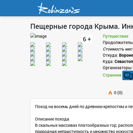
Пещерные города Крыма. Ин
Путешествие
6 +
Продолжитель
Стоимость мес
Откуда:
Ворон
Куда:
Севасто
Организаторы:
Странник
0 (0)
Поход на восемь дней по древним крепостям и п
Описание похода
В скальных массивах платообразных гор, распо
природная неприступность и множество искусств