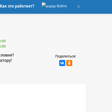
Как это работает?
Войти
8:00
4:00
словия?
Поделиться:
атору!