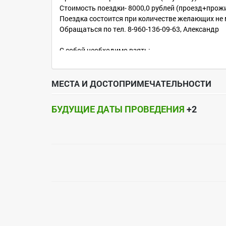
Стоимость поездки- 8000,0 рублей (проезд+прожив
Поездка состоится при количестве желающих не 
Обращаться по тел. 8-960-136-09-63, Александр
С собой необходимо взять:
- паспорт
- медицинский полис
- купальные принадлежности
МЕСТА И ДОСТОПРИМЕЧАТЕЛЬНОСТИ
- удобную одежду и обувь
БУДУЩИЕ ДАТЫ ПРОВЕДЕНИЯ
+2
Группа Вконтакте: https://vk.com/arion36