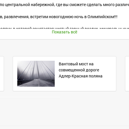
 по центральной набережной, где вы сможете сделать много разли
в, развлечения, встретим новогоднюю ночь в Олимпийском!!!
оляну, в которой сочетается чистый горный воздух, минеральные 
Показать всё
лыжных комплекса. Там же можно приобрести скипасс и отправится
 – особенное место города. Именно благодаря ему курортная столи
 расположены Поющие фонтаны, Ледовый дворец спорта «Айсберг»,
Вантовый мост на
р-Арена, парк развлечений «Сочи-Парк».
совмещенной дороге
Адлер-Красная поляна
ложены в русле реки Агура. Здесь на протяжении нескольких сот 
м, церковь Святого Георгия в Илоре и конечно же знаменитую пеще
стей.