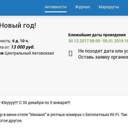
Активности
Журнал
Маршруты
 Новый год!
Ближайшие даты проведения
ность:
6 д. 10 ч.
30.12.2017 08:00 - 05.01.2018 1
13 000 руб.
та от:
Не походят дата или у
еж
Центральный Автовокзал
Оставь заявку организ
хуууу!!! С 30 декабря по 5 января!!!
 в мини-отеле "Михаил" в уютных номерах с бесплатным Wi-Fi. Так
гое другое.