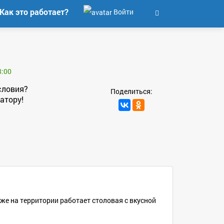
Как это работает?
Войти
8:00
словия?
Поделиться:
атору!
 же на территории работает столовая с вкусной