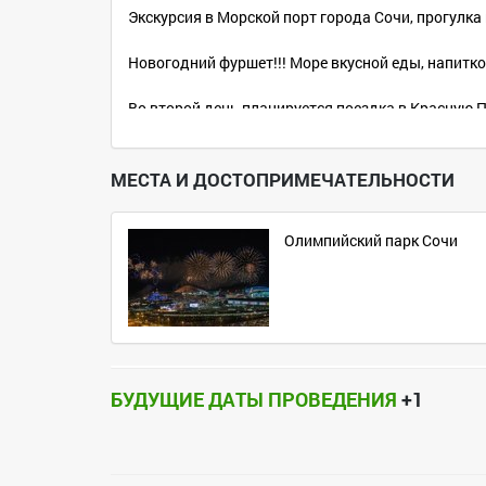
Экскурсия в Морской порт города Сочи, прогулка
Новогодний фуршет!!! Море вкусной еды, напитко
Во второй день планируется поездка в Красную П
окрестностях Красной Поляны действует 4 горно
сноуборде.
МЕСТА И ДОСТОПРИМЕЧАТЕЛЬНОСТИ
В третий день мы отправимся в Олимпийский парк
столица Олимпийских игр. На территории парка
Олимпийский парк Сочи
«Шайба», кёрлинговый центр «Ледяной куб», Адле
Экскурсия на Агурские водопады, которые распо
23м, 30м.
И переезжаем в Абхазию! Мандарины!!!
БУДУЩИЕ ДАТЫ ПРОВЕДЕНИЯ
+1
Там посетим озеро Рица, увидим Пицундский хра
потрясающих воображение достопримечательно
Стоимость поездки составляет 13 000 рублей