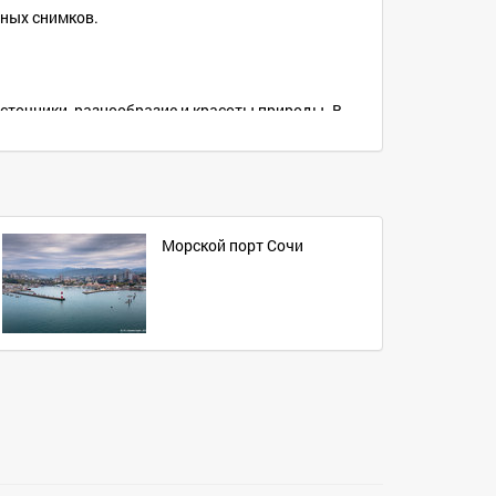
чных снимков.
источники, разнообразие и красоты природы. В
 на подъемнике в горы для катания на лыжах и
ца России стала известна всему миру, как
 Олимпийский стадион «Фишт», Ледовая Арена
Морской порт Сочи
метров расположены три водопада высотой 21м,
ру в Новом Афоне и множество других