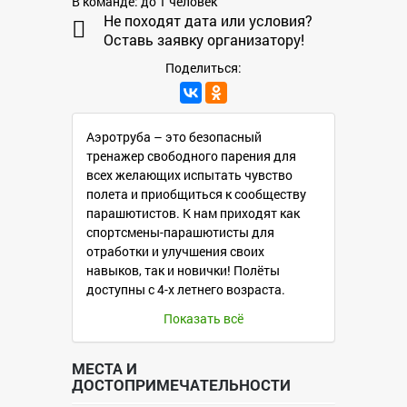
В команде: до 1 человек
Не походят дата или условия?
Оставь заявку организатору!
Поделиться:
Аэротруба – это безопасный
тренажер свободного парения для
всех желающих испытать чувство
полета и приобщиться к сообществу
парашютистов. К нам приходят как
спортсмены-парашютисты для
отработки и улучшения своих
навыков, так и новички! Полёты
доступны с 4-х летнего возраста.
Показать всё
Пакет "СТАРТ":
2 минуты полетного времени в
аэротрубе "ТОРНАДО" вместе с
МЕСТА И
ДОСТОПРИМЕЧАТЕЛЬНОСТИ
опытным инструктором
для полета предоставляются: