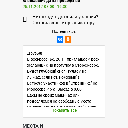
Ближайшие даты проведения
26.11.2017 08:00 - 16:00
Не походят дата или условия?
Оставь заявку организатору!
Поделиться:
Друзья!
В воскресенье, 26.11 приглашаем всех
желающих на прогулку в Сторожевое.
Будет глубокий снег - гуляем на
лыжах, если нет, ножками))
Встреча участников в "Страннике" на
Моисеева, 45-а. Выезд в 8.00
Едем на своих машинах или
подселяемся на свободные места.
За главного по экскурсионной части -
Показать всё
Константин Старооскольский.
План прогулки: От Титчихи идем к
Титчихинским каменоломням, потом
МЕСТА И