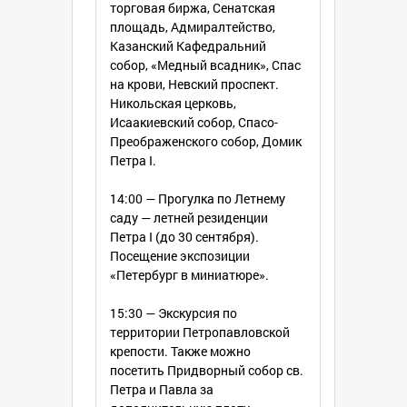
торговая биржа, Сенатская
Парка)
площадь, Адмиралтейство,
КРОНШТАДТ — город-порт в России,
Казанский Кафедральний
морская цитадель на Балтике
собор, «Медный всадник», Спас
ОРАНИЕНБАУМ — дворцово-парковый
на крови, Невский проспект.
ансамбль XVIII века на территории г.
Никольская церковь,
Ломоносов
Исаакиевский собор, Спасо-
Входные билеты в музеи.
Преображенского собор, Домик
Услуги гида.
Петра I.
Комиссия агентствам.
Страховка в транспорте.
14:00 — Прогулка по Летнему
Проезд: Липецк — Санкт-Петербург —
саду — летней резиденции
Липецк на надежных и
Петра I (до 30 сентября).
комфортабельных автобусах
Посещение экспозиции
туркласса 2011-2014 г. выпуска —
«Петербург в миниатюре».
«HIGER», «HYUNDAI» вместимостью 43-
47 человек, оборудованные
15:30 — Экскурсия по
кондиционером, микрофоном, видео- и
территории Петропавловской
аудиосистемами, мягкими откидными
крепости. Также можно
креслами.
посетить Придворный собор св.
Петра и Павла за