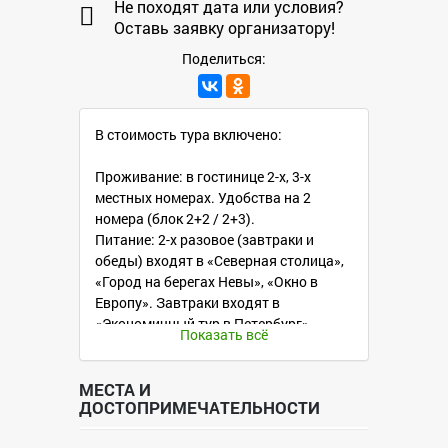
Не походят дата или условия?
Оставь заявку организатору!
Поделиться:
В стоимость тура включено:
Проживание: в гостинице 2-х, 3-х
местных номерах. Удобства на 2
номера (блок 2+2 / 2+3).
Питание: 2-х разовое (завтраки и
обеды) входят в «Северная столица»,
«Город на берегах Невы», «Окно в
Европу». Завтраки входят в
«Экономичный тур в Петербург»,
Показать всё
«Невский калейдоскоп».
Экскурсионная программа:
Большая обзорная по городу
МЕСТА И
ДОСТОПРИМЕЧАТЕЛЬНОСТИ
«Портрет великого города»:
Дворцовая площадь, «Медный