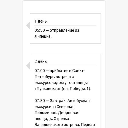
всадник», Стрелка Васильевского
острова, Спас на крови, Исаакиевский
собор, Никольская церковь, крейсер
«Аврора» (на ремонте до 2016 года),
1 день
Казанский собор, Спасо-
05:30 — отправление из
Преображенский собор.
Липецка.
Посещение объектов со входными
билетами:
Петропавловская Крепость;
Эрмитаж;
Музей шоколада;
2 день
Прогулка по Летнему саду —
07:00 — прибытие в Санкт-
старейший из садов Петербурга,
Петербург, встреча с
разбивка которого началась почти
экскурсоводом у гостиницы
сразу же после основания города, по
«Пулковская» (пл. Победы, 1).
повелению Петра I в 1704 году
(работает сад с июня месяца).
07:30 — Завтрак. Автобусная
загородные экскурсии:
экскурсия «Северная
ПЕТЕРГОФ — город фонтанов
Пальмира»: Дворцовая
ЦАРСКОЕ СЕЛО (г. Пушкин) с
площадь, Стрелка
посещением Екатерининского дворца
Васильевского острова, Первая
(осмотром Янтарной комнаты и