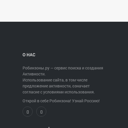
Группа Вконтакте:
https://vk.com/event177822196
Тел. организатора: 8 910 340 81 95
(Евгений Плешанов)
О НАС
Робинзоны.ру — сервис поиска и создания
Активности.
Использование сайта, в том числе
предложение активности, означает
согласие с условиями использования.
Открой в себе Робинзона! Узнай Россию!