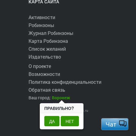
КАРТА САЙТА
Активности
Робинзоны
Журнал Робинзоны
Карта Робинзона
Список желаний
Издательство
О проекте
Возможности
Политика конфиденциальности
Обратная связь
Ваш город:
Воронеж
2017 ©
robinzons.ru
ПРАВИЛЬНО?
robinzons@robinzons.ru
ДА
НЕТ
Чат