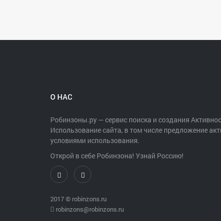
О НАС
Робинзоны.ру — сервис поиска и создания Активнос
Использование сайта, в том числе предложение акт
условиями использования.
Открой в себе Робинзона! Узнай Россию!
2017 ©
robinzons.ru
robinzons@robinzons.ru