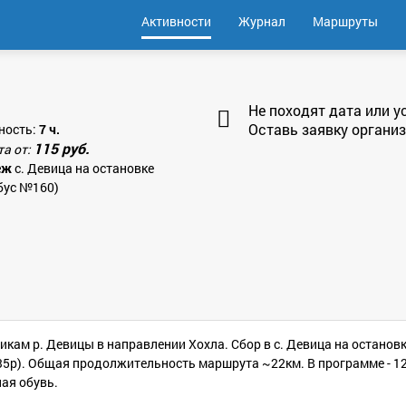
Активности
Журнал
Маршруты
Не походят дата или у
Оставь заявку организ
ность:
7 ч.
115 руб.
та от:
еж
с. Девица на остановке
бус №160)
икам р. Девицы в направлении Хохла. Сбор в с. Девица на останов
 35р). Общая продолжительность маршрута ~22км. В программе - 12
ная обувь.