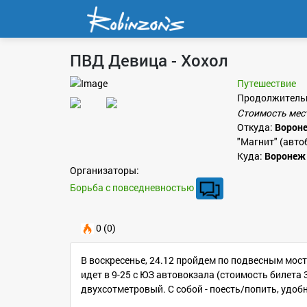
ПВД Девица - Хохол
Путешествие
Продолжитель
Стоимость мес
Откуда:
Ворон
"Магнит" (авто
Куда:
Воронеж
Организаторы:
Борьба с повседневностью
0 (0)
В воскресенье, 24.12 пройдем по подвесным мост
идет в 9-25 с ЮЗ автовокзала (стоимость билета
двухсотметровый. С собой - поесть/попить, удоб