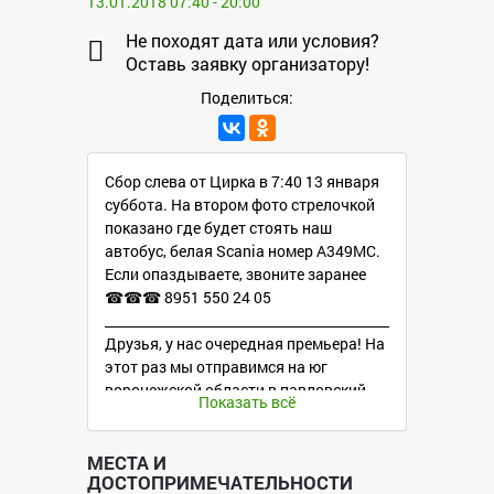
13.01.2018 07:40 - 20:00
Не походят дата или условия?
Оставь заявку организатору!
Поделиться:
Сбор слева от Цирка в 7:40 13 января
суббота. На втором фото стрелочкой
показано где будет стоять наш
автобус, белая Scania номер А349МС.
Если опаздываете, звоните заранее
☎☎☎ 8951 550 24 05
__________________________________________________________
Друзья, у нас очередная премьера! На
этот раз мы отправимся на юг
воронежской области в павловский
Показать всё
район! Нас будет ждать живописное
озеро Тахтарка с его лесом, который
окружает этот водоем! Так же мы
МЕСТА И
ДОСТОПРИМЕЧАТЕЛЬНОСТИ
дойдем до берега реки Дон,