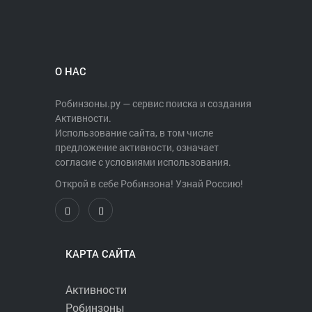
хотелось бы неспешно пройти пока
светло.
Группа ВКонтакте:
https://vk.com/event174159596
О НАС
ВНИМАНИЕ! 200 р берем НА ПРОЕЗД
на общественном транспорте, сам
Робинзоны.ру — сервис поиска и создания
ПВД - абсолютно БЕСПЛАТНЫЙ!!!
Активности.
Использование сайта, в том числе
предложение активности, означает
согласие с условиями использования.
Открой в себе Робинзона! Узнай Россию!
КАРТА САЙТА
Активности
Робинзоны