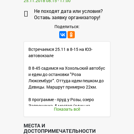
25.11.2018 08:15 - 17:00
Не походят дата или условия?
Оставь заявку организатору!
Поделиться:
Встречаемся 25.11 в 8-15 на ЮЗ-
автовокзале
В 8-45 садимся на Хохольский автобус
и едем до остановки "Роза
Люксембург". Оттуда идем пешком до
Девицы. Маршрут примерно 22км.
В программе - пруд у Розы, озеро
Запрещенка, 5 мостов (один из
Показать всё
которых подвесной двухсотметровый)
Из Девицы до Воронежа уехать можно
МЕСТА И
ДОСТОПРИМЕЧАТЕЛЬНОСТИ
на автобусах, идущих из Бахчеево (16-