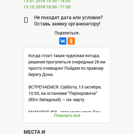
13.01.2018 10:30 - 18:00
13.10.2018 10:00 - 17:00
Не походят дата или условия?
Оставь заявку организатору!
Поделиться:
Когда стоит такая чудесная погода,
решение прогуляться очередные 26 км
просто очевидно! Пойдем по правому
берегу Дона.
ВСТРЕЧАЕМСЯ: Суббота, 13 октября,
10:00, на остановке "Перхоровича"
(Юго-Западный) — см. карту
МАРШРУТ: ЮЗ - авто мост через Дон -
Показать всё
Орловка - Петино - Устье - понтонный
мост через Дон - Шилово, примерно 26
км. Из Шилово есть регулярный
МЕСТА И