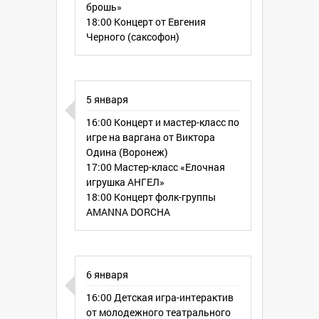
Место: археологический парк
брошь»
"АРГАМАЧ"
18:00 Концерт от Евгения
Адрес: с. Аргамач-Пальна Елецкого р-
Черного (саксофон)
она
Билет: взрослый - 100 руб., дети до 12
лет - бесплатно!
5 января
16:00 Концерт и мастер-класс по
игре на варгана от Виктора
Одина (Воронеж)
17:00 Мастер-класс «Елочная
игрушка АНГЕЛ»
18:00 Концерт фолк-группы
AMANNA DORCHA
6 января
16:00 Детская игра-интерактив
от молодежного театрального