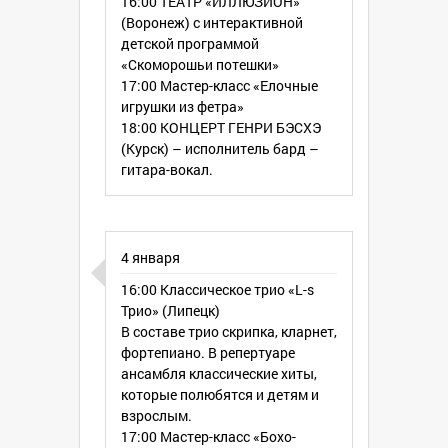
16:00 ТЕАТР «ИЛЛЮЗИОН»
на варгана от Виктора Одина
(Воронеж) с интерактивной
(Воронеж)
детской программой
17:00 Мастер-класс «Елочная игрушка
«Скоморошьи потешки»
АНГЕЛ»
17:00 Мастер-класс «Елочные
18:00 Концерт фолк-группы AMANNA
игрушки из фетра»
DORCHA
18:00 КОНЦЕРТ ГЕНРИ БЭСХЭ
(Курск) – исполнитель бард –
6 января
гитара-вокал.
16:00 Детская игра-интерактив от
молодежного театрального проекта
17:00 Мастер-класс «Изготовление
оберега»
4 января
18:00 КОНЦЕРТ Глобал-проекта
«ФАРС-МАЖОРЪ» (ВОРОНЕЖ)
16:00 Классическое трио «L-s
Трио» (Липецк)
А также маленьких гостей парка ждут
В составе трио скрипка, кларнет,
нарядная новогодняя елка и
фортепиано. В репертуаре
поздравления от Деда Мороза!
ансамбля классические хиты,
которые полюбятся и детям и
Дата: 3 - 6 января
взрослым.
Время: с 16:00
17:00 Мастер-класс «Бохо-