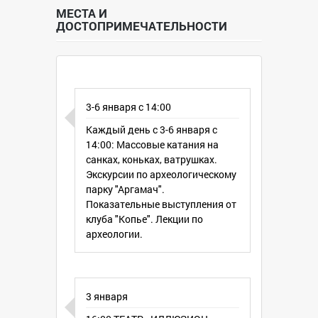
16:00 ТЕАТР «ИЛЛЮЗИОН» (Воронеж)
МЕСТА И
ДОСТОПРИМЕЧАТЕЛЬНОСТИ
с интерактивной детской программой
«Скоморошьи потешки»
17:00 Мастер-класс «Елочные игрушки
из фетра»
18:00 КОНЦЕРТ ГЕНРИ БЭСХЭ (Курск)
– исполнитель бард – гитара-вокал.
3-6 января с 14:00
Каждый день с 3-6 января с
4 января
14:00: Массовые катания на
16:00 Классическое трио «L-s Трио»
санках, коньках, ватрушках.
(Липецк)
Экскурсии по археологическому
В составе трио скрипка, кларнет,
парку "Аргамач".
фортепиано. В репертуаре ансамбля
Показательные выступления от
классические хиты, которые
клуба "Копье". Лекции по
полюбятся и детям и взрослым.
археологии.
17:00 Мастер-класс «Бохо-брошь»
18:00 Концерт от Евгения Черного
(саксофон)
5 января
3 января
16:00 Концерт и мастер-класс по игре