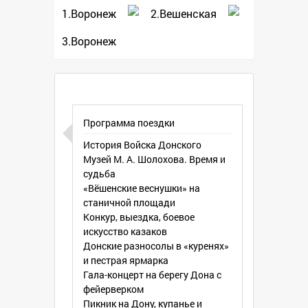
Традиционно фестиваль
1.Воронеж
2.Вешенская
продолжается три дня: с пятницы по
воскресенье.
3.Воронеж
В пятницу днём на станичной
площади открывается детский
праздник «Вёшенские веснушки»,
проходят встречи с писателями и
поэтами, а вечером - большой концерт
Программа поездки
мастеров искусств и самодеятельных
История Войска Донского
коллективов из разных уголков мира.
Музей М. А. Шолохова. Время и
судьба
Суббота начинается с
«Вёшенские веснушки» на
театрализованной побудки: по улицам
станичной площади
станицы движется шествие
Конкур, выездка, боевое
фольклорных коллективов в
искусство казаков
народных костюмах с песнями,
Донские разносолы в «куренях»
задорными плясками, весёлыми
и пестрая ярмарка
шутками и прибаутками. На площади
Гала-концерт на берегу Дона с
станицы Вёшенской разворачивается
фейерверком
пёстрая шумная ярмарка, на которой
Пикник на Дону, купанье и
представлены изделия народных