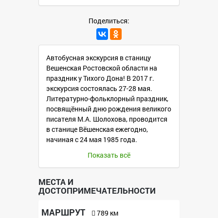
Поделиться:
Автобусная экскурсия в станицу
Вешенская Ростовской области на
праздник у Тихого Дона! В 2017 г.
экскурсия состоялась 27-28 мая.
Литературно-фольклорный праздник,
посвящённый дню рождения великого
писателя М.А. Шолохова, проводится
в станице Вёшенская ежегодно,
начиная с 24 мая 1985 года.
Показать всё
Среди гостей всегда присутствуют
известные писатели, знаменитые
актёры, крупные общественные
МЕСТА И
ДОСТОПРИМЕЧАТЕЛЬНОСТИ
деятели. Гости принимают участие в
конкурсах, представлениях и
МАРШРУТ
спортивных состязаниях.
789 км