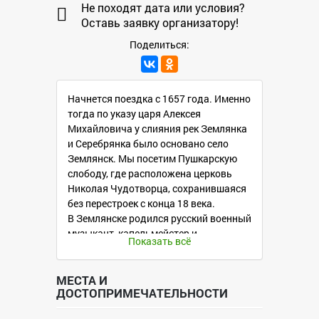
Не походят дата или условия?
Оставь заявку организатору!
Поделиться:
Начнется поездка с 1657 года. Именно
тогда по указу царя Алексея
Михайловича у слияния рек Землянка
и Серебрянка было основано село
Землянск. Мы посетим Пушкарскую
слободу, где расположена церковь
Николая Чудотворца, сохранившаяся
без перестроек с конца 18 века.
В Землянске родился русский военный
музыкант, капельмейстер и
Показать всё
композитор — автор вальса «На
сопках Маньчжурии» Илья Алексеевич
Шатров. Хранит Землянск и память о
МЕСТА И
ДОСТОПРИМЕЧАТЕЛЬНОСТИ
ратном подвиге 226-го Землянского
полка, защищавшего крепость Осовец