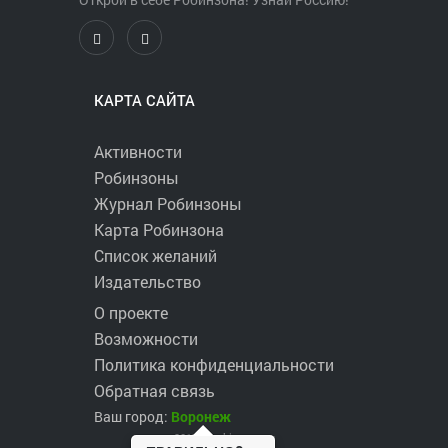
Стоимость – 1150 руб.
В стоимость входит:
— сопровождение экскурсовода с
путевой информацией,
КАРТА САЙТА
— экскурсия по Землянску,
— посещение церкви Николая
Активности
Чудотворца,
Робинзоны
— экскурсия в музей-усадьбу «Край
Долгоруковский».
Журнал Робинзоны
Обязательная запись по телефону,
Карта Робинзона
Viber, WhatsApp +79204639007 —
Список желаний
Евгения
Издательство
О проекте
Возможности
Политика конфиденциальности
Обратная связь
Ваш город:
Воронеж
2017 ©
robinzons.ru