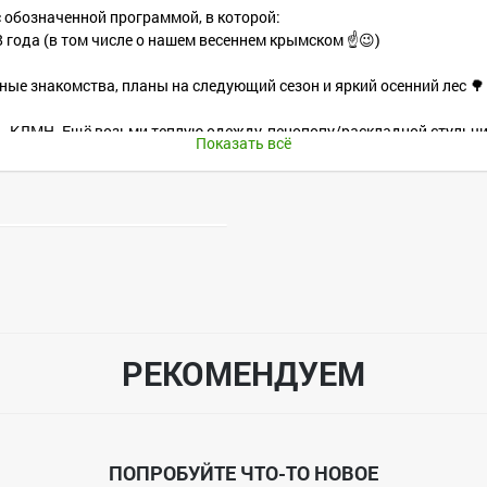
с обозначенной программой, в которой:
 года (в том числе о нашем весеннем крымском ☝😉)
ные знакомства, планы на следующий сезон и яркий осенний лес 🌳
ним - КЛМН. Ещё возьми теплую одежду, пенопопу/раскладной стульчи
Показать всё
оды.
9.225924)
в пос. Рыбачий (51.75384, 39.22866), далее пешком 5 мин.
т (Олимпик; 51.75501, 39.18790) в 16:00 с Лизой, далее 40 мин. до ме
го необходимо иметь:
РЕКОМЕНДУЕМ
ПОПРОБУЙТЕ ЧТО-ТО НОВОЕ
без, и если да, то требуется ли какое-то снаряжение из вышеперечи