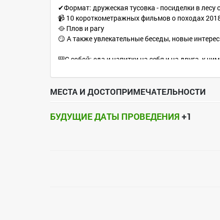
✔Формат: дружеская тусовка - посиделки в лесу 
📹 10 короткометражных фильмов о походах 2018
🥘 Плов и рагу
😏 А также увлекательные беседы, новые интерес
🎒С собой: еда и напитки на себя и на друга, к 
💰Стоимость: 100 руб. на организационные расх
МЕСТА И ДОСТОПРИМЕЧАТЕЛЬНОСТИ
📌 Место проведения: второй бугор (51.759343, 3
БУДУЩИЕ ДАТЫ ПРОВЕДЕНИЯ
+1
Как добраться:
1) если ты на 🚘 машине - до смотровой площадки 
2) если ты 🚶‍♀️пешком - встречаемся на ост.Прока
По желанию можно остаться с ночёвкой, для это
👉 Палатку
👉 Каремат
👉 Спальник
Если идёшь, пиши в комментарии, с ночёвкой или 