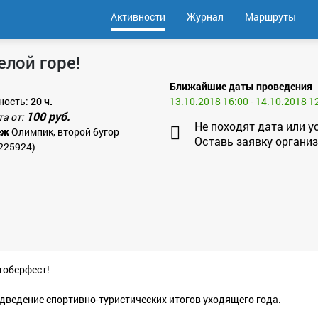
Активности
Журнал
Маршруты
елой горе!
Ближайшие даты проведения
ность:
20 ч.
13.10.2018 16:00 - 14.10.2018 1
100 руб.
та от:
Не походят дата или у
еж
Олимпик, второй бугор
Оставь заявку организ
.225924)
ктоберфест!
подведение спортивно-туристических итогов уходящего года.