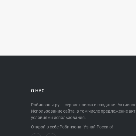
По всем вопросам обращаться к Лизе: +7-900-961
Группа ВКонтакте: https://vk.com/belaya_gora_vs
О НАС
Робинзоны.ру — сервис поиска и создания Активнос
Использование сайта, в том числе предложение акт
условиями использования.
Открой в себе Робинзона! Узнай Россию!