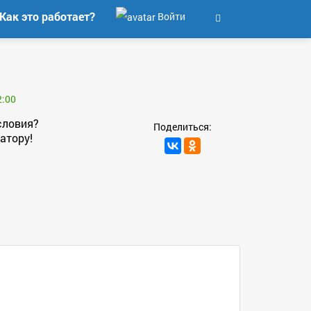
Как это работает?
Войти
2:00
словия?
Поделиться:
атору!