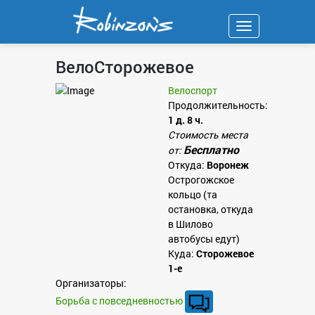
Навигация
ВелоСторожевое
Велоспорт
Продолжительность:
1 д. 8 ч.
Стоимость места
Бесплатно
от:
Откуда:
Воронеж
Острогожское
кольцо (та
остановка, откуда
в Шилово
автобусы едут)
Куда:
Сторожевое
1-е
Организаторы:
Борьба с повседневностью