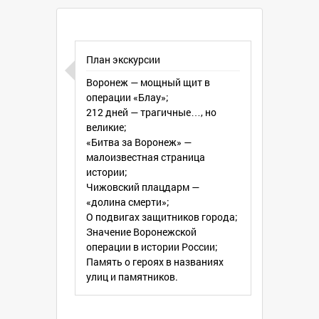
защитники Воронежа держали
жестокую кровопролитную оборону,
вели ожесточенные бои, но так и не
пропустили врага к Волге и на Кавказ.
План экскурсии
Даже Гитлер признавал: «Дело пошло
Воронеж — мощный щит в
бы быстрее, если бы мы не
операции «Блау»;
задержались так надолго у
212 дней — трагичные…, но
Воронежа». Именно споткнувшись о
великие;
Воронеж, фронт повернул на запад!
«Битва за Воронеж» —
малоизвестная страница
истории;
Чижовский плацдарм —
«долина смерти»;
О подвигах защитников города;
Значение Воронежской
операции в истории России;
Память о героях в названиях
улиц и памятников.