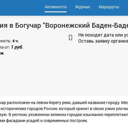
Активности
Журнал
Маршруты
ия в Богучар "Воронежский Баден-Бад
Не походят дата или у
Оставь заявку организ
ность:
4 ч.
1 руб.
та от:
еж
р расположен на левом берегу реки, давшей название городу. Ме
 исторических городов России, который хранит в своих узких уло
овую. В уютном, ухоженном зеленом городке изысканно переплетают
ыми фасадами усадеб и современных построек.