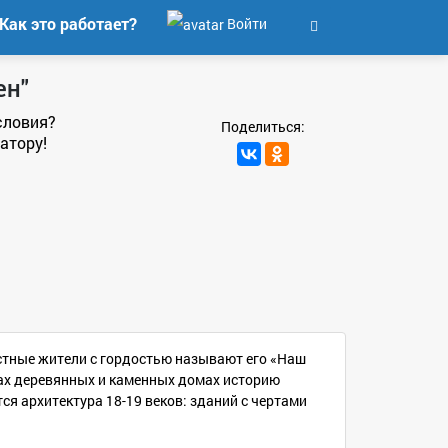
Как это работает?
Войти
ен"
словия?
Поделиться:
атору!
стные жители с гордостью называют его «Наш
чках деревянных и каменных домах историю
ся архитектура 18-19 веков: зданий с чертами