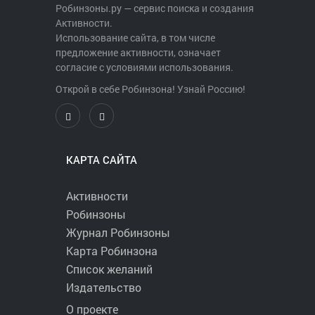
+ Чип хронометража
Робинзоны.ру — сервис поиска и создания
+ Изотоники, вода и еда на дистанции
Активности.
+ Почёт и уважение
Использование сайта, в том числе
предложение активности, означает
Условия регистрации
согласие с условиями использования.
Чтобы стать участником
Открой в себе Робинзона! Узнай Россию!
Воронежского Марафона, нужно
пройти регистрацию: заполнить
анкету и оплатить регистрационный
взнос на сайте https://vrnrun.ru/ После
завершения регистрации вам будет
КАРТА САЙТА
выслано письмо с подтверждением.
Активности
Важно! При регистрации указывайте
Робинзоны
персональные данные в соответствии
с удостоверением личности. В
Журнал Робинзоны
противном случае вы не сможете
Карта Робинзона
получить пакет участника и
Список желаний
стартовый номер.
Издательство
Регистрация инвалидов будет
О проекте