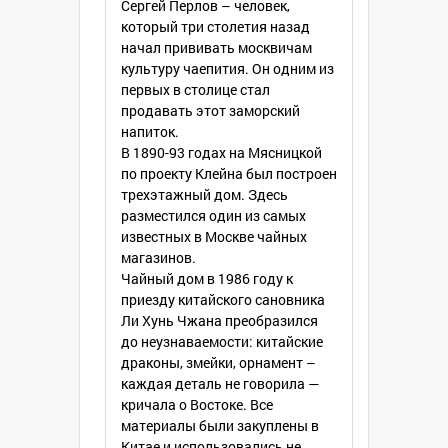
Сергей Перлов – человек,
который три столетия назад
начал прививать москвичам
культуру чаепития. Он одним из
первых в столице стал
продавать этот заморский
напиток.
В 1890-93 годах на Мясницкой
по проекту Клейна был построен
трехэтажный дом. Здесь
разместился один из самых
известных в Москве чайных
магазинов.
Чайный дом в 1986 году к
приезду китайского сановника
Ли Хунь Чжана преобразился
до неузнаваемости: китайские
драконы, змейки, орнамент –
каждая деталь не говорила —
кричала о Востоке. Все
материалы были закуплены в
Китае и использовались не