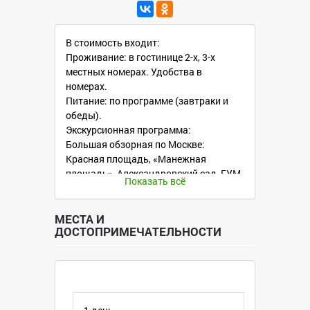
В стоимость входит:
Проживание: в гостинице 2-х, 3-х
местных номерах. Удобства в
номерах.
Питание: по программе (завтраки и
обеды).
Экскурсионная программа:
Большая обзорная по Москве:
Красная площадь, «Манежная
площадь», Александровский сад, ГУМ,
Показать всё
«Парк Горького», Смотровая
площадка на Воробьёвых горах,
здание Университета, Поклонная гора,
МЕСТА И
ДОСТОПРИМЕЧАТЕЛЬНОСТИ
мост Багратион.
Пешеходная экскурсия по Арбату.
Посещение объектов, обладающих
исторической ценностью:
Музей-заповедник «Царицыно»;
Музей- заповедник «Коломенское»;