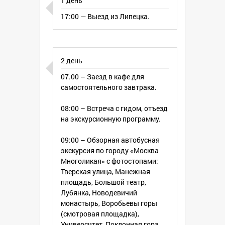
1 день
Посещение музея-усадьбы
17:00 — Выезд из Липецка.
Архангелькое (4-х дневный тур);
Посещение чайного домика Перлова;
Посещение музея изобразительных
искусств А.С. Пушкина (5-и дневный
тур);
2 день
Усадьба «Кусково» — имение рода
07.00 – Заезд в кафе для
Шереметьевых (5-и дневный тур);
самостоятельного завтрака.
Услуги гида.
Комиссия агентствам.
08:00 – Встреча с гидом, отъезд
Страховка в транспорте.
на экскурсионную программу.
Проезд: Липецк — Москва — Липецк на
надежных и комфортабельных
09:00 – Обзорная автобусная
автобусах туркласса 2011-2013 г.
экскурсия по городу «Москва
выпуска — «HIGER», «HYUNDAI»
Многоликая» с фотостопами:
вместимостью 43-47 человек,
Тверская улица, Манежная
оборудованные кондиционером,
площадь, Большой театр,
микрофоном, видео- и
Лубянка, Новодевичий
аудиосистемами, мягкими откидными
монастырь, Воробьевы горы
креслами.
(смотровая площадка),
Университет, Поклонная гора,