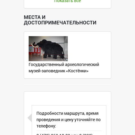
Показать всё
на территории музея представляется
необычный и редкий экспонат –
таксидермическая скульптура
МЕСТА И
ДОСТОПРИМЕЧАТЕЛЬНОСТИ
мамонта, выполненная в натуральную
величину.
Есть возможность посещения
различный мастер-классов внутри
музея по рисунку, лепке и
изготовлению кремниевых орудий.
Государственный археологический
музей-заповедник «Костёнки»
Подробности маршрута, время
проведения и цену уточняйте по
телефону: