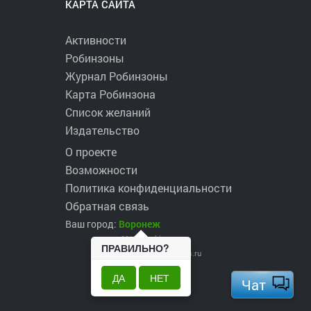
КАРТА САЙТА
Активности
Робинзоны
Журнал Робинзоны
Карта Робинзона
Список желаний
Издательство
О проекте
Возможности
Политика конфиденциальности
Обратная связь
Ваш город:
Воронеж
2017 ©
robinzons.ru
ПРАВИЛЬНО?
robinzons@robinzons.ru
ДА
НЕТ
Чат