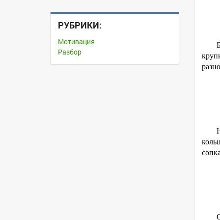
РУБРИКИ:
Мотивация
Разбор
круп
разно
кольц
сопка