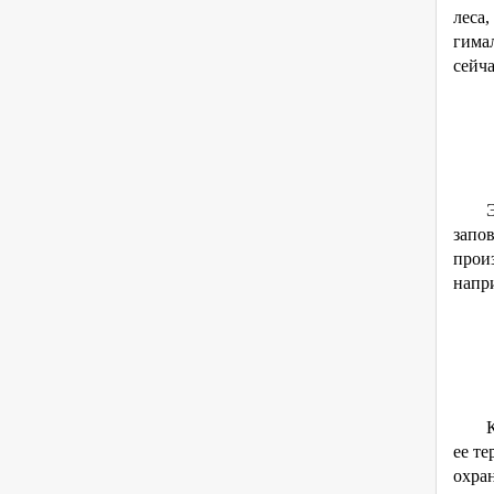
леса
гима
сейча
Э
запо
прои
напр
ее те
охра