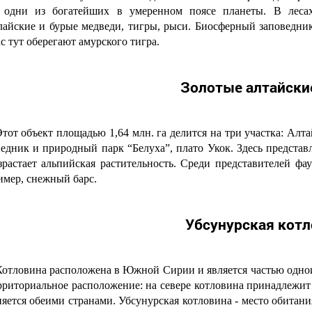
, одни из богатейших в умеренном поясе планеты. В лес
лайские и бурые медведи, тигры, рыси. Биосферный заповедник 
с тут оберегают амурского тигра.
Золотые алтайски
тот объект площадью 1,64 млн. га делится на три участка: Алт
ведник и природный парк “Белуха”, плато Укок. Здесь представ
зрастает альпийская растительность. Среди представителей 
имер, снежный барс.
Убсунурская котл
Котловина расположена в Южной Сирии и является частью одно
рриториальное расположение: на севере котловина принадлежит
няется обеими странами. Убсунурская котловина - место обитан