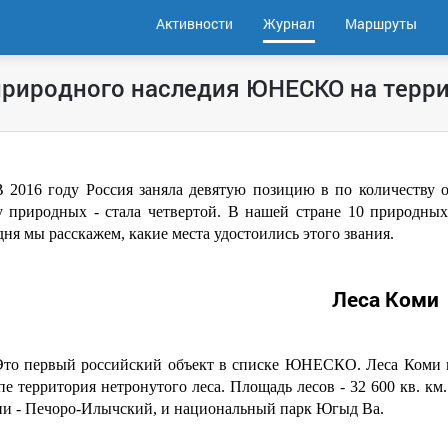
Активности
Журнал
Маршруты
природного наследия ЮНЕСКО на терр
В 2016 году Россия заняла девятую позицию в по количеству
у природных - стала четвертой. В нашей стране 10 природны
ня мы расскажем, какие места удостоились этого звания.
Леса Коми
Это первый российский объект в списке ЮНЕСКО. Леса Коми и
е территория нетронутого леса. Площадь лесов - 32 600 кв. км
ии - Печоро-Илычский, и национальный парк Югыд Ва.