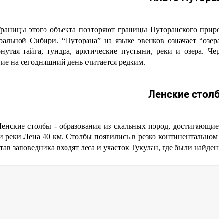
Границы этого объекта повторяют границы Путоранского приро
ральной Сибири. “Путорана” на языке эвенков означает “озер
онутая тайга, тундра, арктические пустыни, реки и озера. Ч
ие на сегодняшний день считается редким.
Ленские стол
Ленские столбы - образования из скальных пород, достигающие 
и реки Лена 40 км. Столбы появились в резко континентальном 
тав заповедника входят леса и участок Тукулан, где были найден