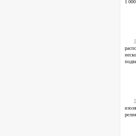
1 000
расп
неск
подви
Э
изоля
рели