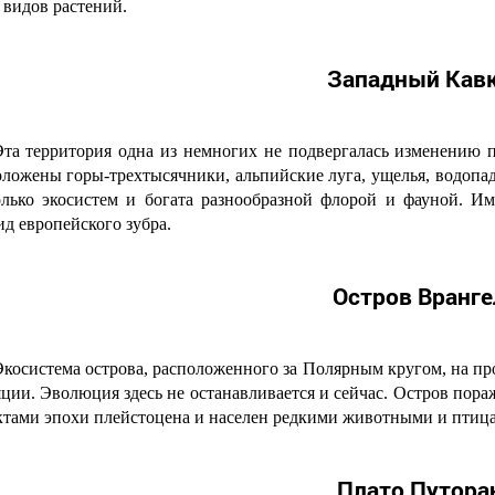
 видов растений.
Западный Кав
Эта территория одна из немногих не подвергалась изменению п
оложены горы-трехтысячники, альпийские луга, ущелья, водопа
олько экосистем и богата разнообразной флорой и фауной. И
д европейского зубра.
Остров Вранге
косистема острова, расположенного за Полярным кругом, на пр
ции. Эволюция здесь не останавливается и сейчас. Остров пор
ктами эпохи плейстоцена и населен редкими животными и птиц
Плато Путора