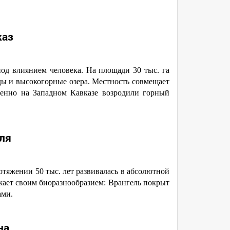
каз
од влиянием человека. На площади 30 тыс. га
ды и высокогорные озера. Местность совмещает
менно на Западном Кавказе возродили горный
ля
отяжении 50 тыс. лет развивалась в абсолютной
ажает своим биоразнообразием: Врангель покрыт
ами.
на