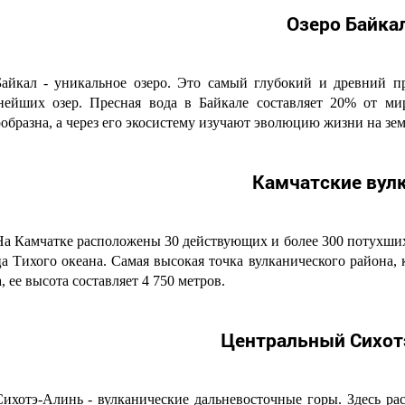
Озеро Байка
Байкал - уникальное озеро. Это самый глубокий и древний п
нейших озер. Пресная вода в Байкале составляет 20% от мир
образна, а через его экосистему изучают эволюцию жизни на зем
Камчатские вул
На Камчатке расположены 30 действующих и более 300 потухших
а Тихого океана. Самая высокая точка вулканического района, 
, ее высота составляет 4 750 метров.
Центральный Сихот
Сихотэ-Алинь - вулканические дальневосточные горы. Здесь р