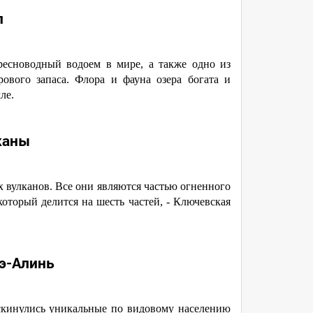
л
ресноводный водоем в мире, а также одно из
ового запаса. Флора и фауна озера богата и
ле.
каны
 вулканов. Все они являются частью огненного
который делится на шесть частей, - Ключевская
э-Алинь
аскинулись уникальные по видовому населению