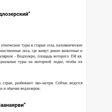
длозерский”
, этнические туры в старые села, паломнические
аинственные леса, где живут дикие животные и
лярное - Водлозеро, площадь которого 358 кв.
ециальные туры на моторной лодке, чтобы их
стран, разбивают эко-лагеря. Сейчас ведутся
и и обычаи ведлозеров.
Паанаярви”