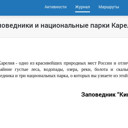
Активности
Журнал
Маршруты
поведники и национальные парки Каре
Карелия - одно из красивейших природных мест России и отлич
райние густые леса, водопады, озера, реки, болота и ска
едника и три национальных парка, о которых вы узнаете из этой 
Заповедник “Ки