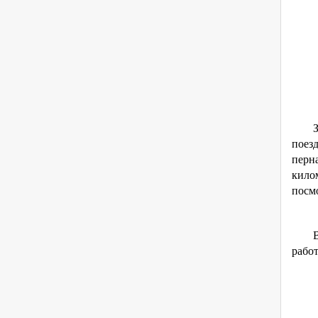
З
поез
перн
кило
посмо
рабо