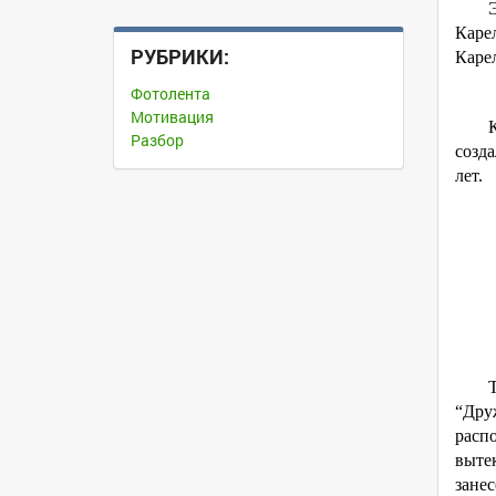
Каре
РУБРИКИ:
Каре
Фотолента
Мотивация
Разбор
созда
лет.
“Дру
распо
вытек
занес