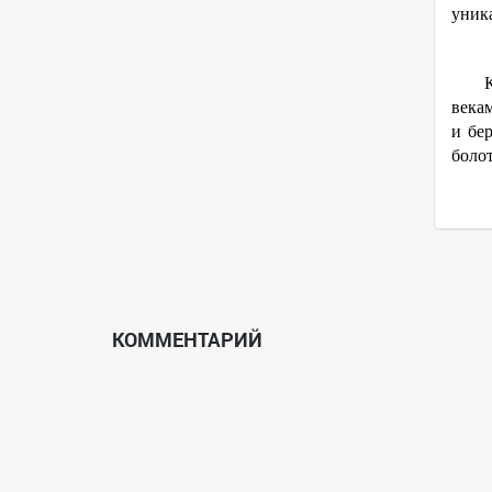
уника
векам
и бе
боло
КОММЕНТАРИЙ