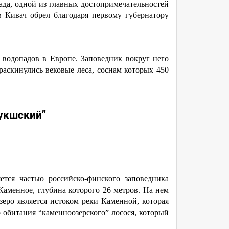
ада, одной из главных достопримечательностей
в Кивач обрел благодаря первому губернатору
 водопадов в Европе. Заповедник вокруг него
ь раскинулись вековые леса, соснам которых 450
укшский”
ется частью российско-финского заповедника
Каменное, глубина которого 26 метров. На нем
Озеро является истоком реки Каменной, которая
о обитания “каменноозерского” лосося, который