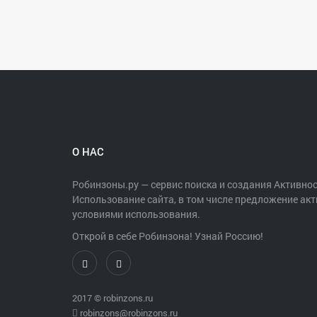
О НАС
Робинзоны.ру — сервис поиска и создания Активнос
Использование сайта, в том числе предложение акт
условиями использования.
Открой в себе Робинзона! Узнай Россию!
2017 ©
robinzons.ru
robinzons@robinzons.ru