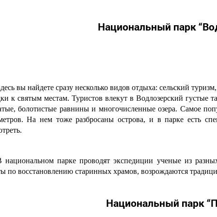
Национальный парк “Во
десь вы найдете сразу несколько видов отдыха: сельский туризм
дки к святым местам. Туристов влекут в Водлозерский густые т
атые, болотистые равнины и многочисленные озера. Самое попу
метров. На нем тоже разбросаны острова, и в парке есть сп
треть.
В национальном парке проводят экспедиции ученые из разных 
ты по восстановлению старинных храмов, возрождаются традици
Национальный парк “