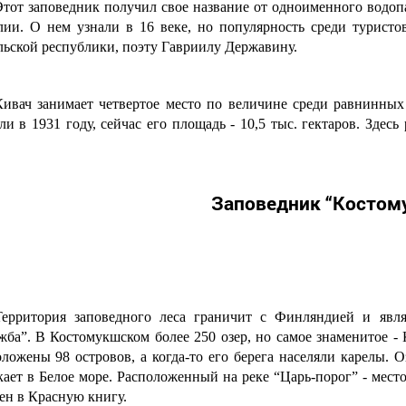
Этот заповедник получил свое название от одноименного водоп
лии. О нем узнали в 16 веке, но популярность среди туристо
льской республики, поэту Гавриилу Державину.
Кивач занимает четвертое место по величине среди равнинных
ли в 1931 году, сейчас его площадь - 10,5 тыс. гектаров. Здес
Заповедник “Костом
Территория заповедного леса граничит с Финляндией и явля
жба”. В Костомукшском более 250 озер, но самое знаменитое - 
ложены 98 островов, а когда-то его берега населяли карелы. 
ает в Белое море. Расположенный на реке “Царь-порог” - мест
ен в Красную книгу.