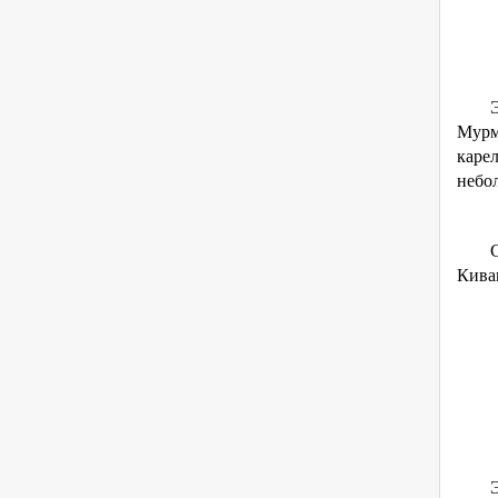
Мурм
каре
небол
Кива