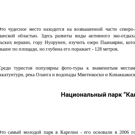
Это чудесное место находится на возвышенной части северо
анской областью. Здесь развиты виды активного эко-отды
льских вершин, гору Нуорунен, изучить озеро Паанаярви, кот
ьшое по площади, но глубина его поражает - 128 метров.
Среди туристов популярны фото-туры к знаменитым местам
ккатунтури, река Оланга и водопады Мянтюкоски и Киваккакоск
Национальный парк “Ка
Это самый молодой парк в Карелии - его основали в 2006 год