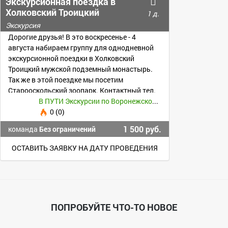
Экскурсионная поездка в
Холковский Троицкий
1 д.
мужской подземный
Экскурсия
монастырь
Дорогие друзья! В это воскресенье - 4
августа набираем группу для однодневной
экскурсионной поездки в Холковский
Троицкий мужской подземный монастырь.
Так же в этой поездке мы посетим
Старооскольский зоопарк. Контактный тел.
89805422477 Виктор
В ПУТИ Экскурсии по Воронежской области
0 (0)
1 500 руб.
команда
Без ограничений
ОСТАВИТЬ ЗАЯВКУ НА ДАТУ ПРОВЕДЕНИЯ
ПОПРОБУЙТЕ ЧТО-ТО НОВОЕ