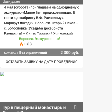
к декабристу В.Ф.
Экскурсия
Раевскому»
4 мая (суббота) приглашаем на однодневную
экскурсию «Малое Белгородское кольцо. В
гости к декабристу В.Ф. Раевскому».
Маршрут поездки: Воронеж- Старый Оскол –
с. Богословка (Усадьба декабриста
Раевского) – Свято Троицкий Холковский
монастырь.
Воронеж Экскурсионный
0 (0)
2 300 руб.
команда
Без ограничений
ОСТАВИТЬ ЗАЯВКУ НА ДАТУ ПРОВЕДЕНИЯ
Тур в пещерный монастырь и