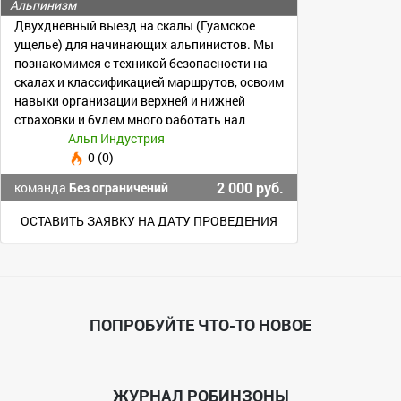
ДВУХДНЕВНЫЙ ИНТЕНСИВ»
Альпинизм
Двухдневный выезд на скалы (Гуамское
ущелье) для начинающих альпинистов. Мы
познакомимся с техникой безопасности на
скалах и классификацией маршрутов, освоим
навыки организации верхней и нижней
страховки и будем много работать над
техникой лазания
Альп Индустрия
0 (0)
2 000 руб.
команда
Без ограничений
ОСТАВИТЬ ЗАЯВКУ НА ДАТУ ПРОВЕДЕНИЯ
ПОПРОБУЙТЕ ЧТО-ТО НОВОЕ
ЖУРНАЛ РОБИНЗОНЫ