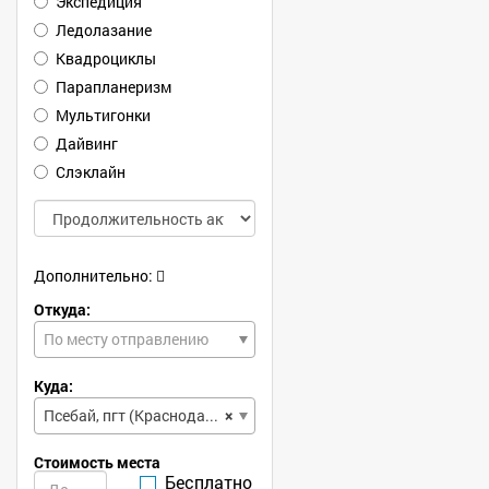
Экспедиция
Ледолазание
Квадроциклы
Парапланеризм
Мультигонки
Дайвинг
Слэклайн
Дополнительно:
Откуда:
По месту отправлению
Куда:
Псебай, пгт (Краснодарский, край)
×
Стоимость места
Бесплатно