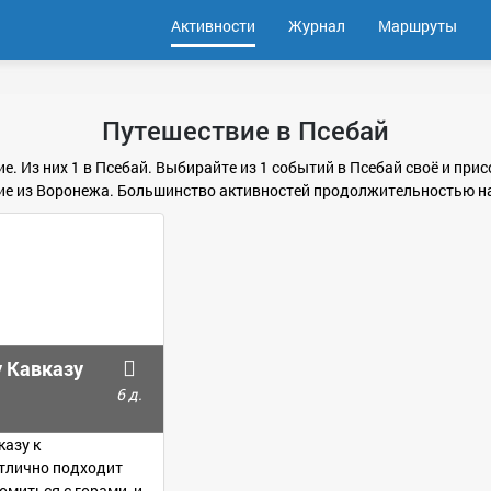
Активности
Журнал
Маршруты
Путешествие в Псебай
е. Из них 1 в Псебай. Выбирайте из 1 событий в Псебай своё и пр
ие из Воронежа. Большинство активностей продолжительностью на 4
 Кавказу
6 д.
казу к
тлично подходит
комиться с горами, и