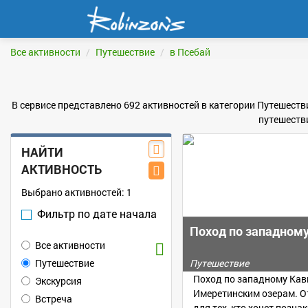
Все активности
Путешествие
в Псебай
В сервисе представлено 692 активностей в категории Путешестви
путешеств
НАЙТИ
АКТИВНОСТЬ
Выбрано активностей:
1
Фильтр по дате начала
Поход по западному
Все активности
Путешествие
Путешествие
Поход по западному Кав
Экскурсия
Имеретинским озерам. О
Встреча
для тех, кто хочет позна