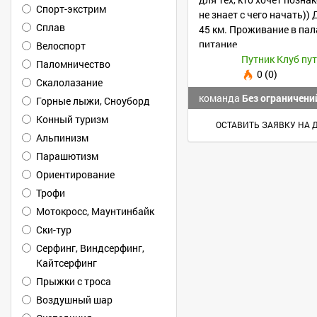
Спорт-экстрим
не знает с чего начать)
Сплав
45 км. Проживание в пал
питание
Велоспорт
Путник Клуб пу
Паломничество
0 (0)
Скалолазание
команда
Без ограничени
Горные лыжи, Сноуборд
Конный туризм
ОСТАВИТЬ ЗАЯВКУ НА 
Альпинизм
Парашютизм
Ориентирование
Трофи
Мотокросс, Маунтинбайк
Ски-тур
Серфинг, Виндсерфинг,
Кайтсерфинг
Прыжки с троса
Воздушный шар