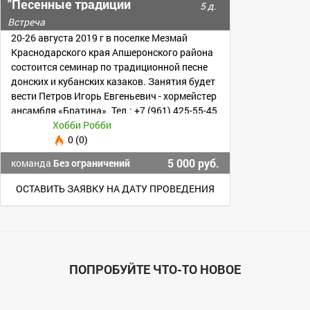
"Песенные традиции
5 д.
ДОНСКИХ и КУБАНСКИХ
Встреча
КАЗАКОВ"
20-26 августа 2019 г в поселке Мезмай
Краснодарского края Апшеронского района
состоится семинар по традиционной песне
донских и кубанских казаков. Занятия будет
вести Петров Игорь Евгеньевич - хормейстер
ансамбля «Братина». Тел.: +7 (961) 425-55-45
Хобби Робби
0 (0)
5 000 руб.
команда
Без ограничений
ОСТАВИТЬ ЗАЯВКУ НА ДАТУ ПРОВЕДЕНИЯ
ПОПРОБУЙТЕ ЧТО-ТО НОВОЕ