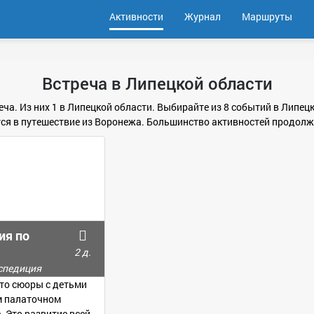
Активности
Журнал
Маршруты
Встреча в Липецкой области
еча. Из них 1 в Липецкой области. Выбирайте из 8 событий в Липец
я в путешествие из Воронежа. Большинство активностей продолжи
ия по
2 д.
кспедиция
это сюоры с детьми
м палаточном
. Это развитие всей