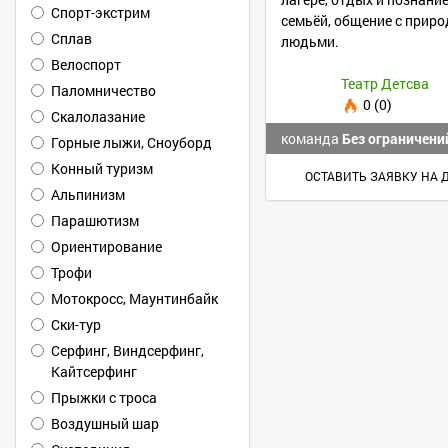
Спорт-экстрим
семьёй, общение с прир
Сплав
людьми.
Велоспорт
Театр Детсва
Паломничество
0 (0)
Скалолазание
команда
Без ограничени
Горные лыжи, Сноуборд
Конный туризм
ОСТАВИТЬ ЗАЯВКУ НА 
Альпинизм
Парашютизм
Ориентирование
Трофи
Мотокросс, Маунтинбайк
Ски-тур
Серфинг, Виндсерфинг,
Кайтсерфинг
Прыжки с троса
Воздушный шар