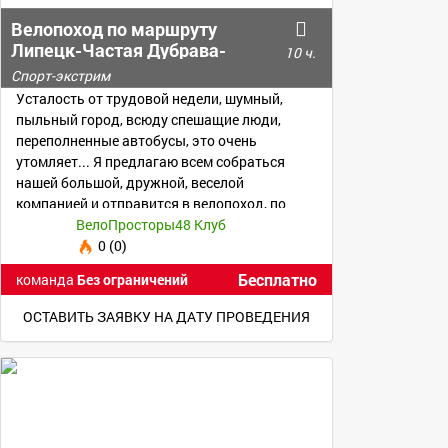
Велопоход по маршруту
Липецк-Частая Дубрава-
10 ч.
Крутые Хутора-Боринское-
Спорт-экстрим
Липецк
Усталость от трудовой недели, шумный,
пыльный город, всюду спешащие люди,
переполненные автобусы, это очень
утомляет... Я предлагаю всем собраться
нашей большой, дружной, веселой
компанией и отправится в велопоход, по
прекрасным местам.
ВелоПросторы48 Клуб
0 (0)
Бесплатно
команда
Без ограничений
ОСТАВИТЬ ЗАЯВКУ НА ДАТУ ПРОВЕДЕНИЯ