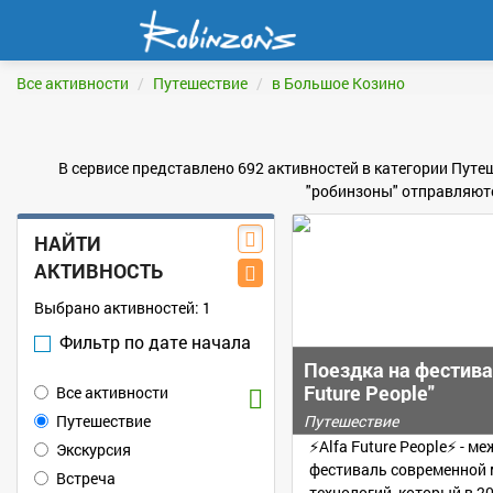
Все активности
Путешествие
в Большое Козино
В сервисе представлено 692 активностей в категории Путе
"робинзоны" отправляютс
НАЙТИ
АКТИВНОСТЬ
Выбрано активностей:
1
Фильтр по дате начала
Поездка на фестивал
Future People"
Все активности
Путешествие
Путешествие
⚡Alfa Future People⚡ - 
Экскурсия
фестиваль современной 
Встреча
технологий, который в 2