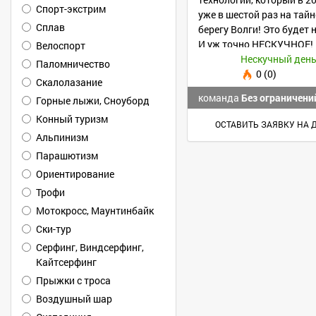
Спорт-экстрим
уже в шестой раз на та
Сплав
берегу Волги! Это будет 
И уж точно НЕСКУЧНОЕ!
Велоспорт
100%!
Паломничество
0 (0)
Скалолазание
команда
Без ограничени
Горные лыжи, Сноуборд
Конный туризм
ОСТАВИТЬ ЗАЯВКУ НА 
Альпинизм
Парашютизм
Ориентирование
Трофи
Мотокросс, Маунтинбайк
Ски-тур
Серфинг, Виндсерфинг,
Кайтсерфинг
Прыжки с троса
Воздушный шар