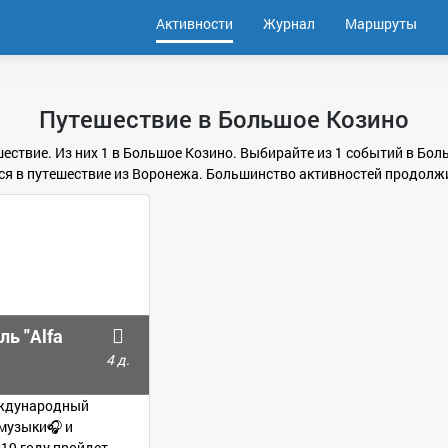
Активности
Журнал
Маршруты
Путешествие в Большое Козино
шествие. Из них 1 в Большое Козино. Выбирайте из 1 событий в Бол
я в путешествие из Воронежа. Большинство активностей продолжит
ь "Alfa
4 д.
международный
музыки🎧 и
019 году пройдет