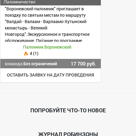
Великий Новгород
Паломничество
"Воронежский паломник" приглашает в
поездку по святым местам по маршруту
"Валдай - Валаам - Варлаамо-Хутынский
монастырь - Великий
Новгород".Экскурсионное и транспортное
обслуживание. Питание по программе.
Ночлег в гостинице. Экскурсия на о.Святой
Паломник Воронежский
4 (1)
17 700 руб.
команда
Без ограничений
ОСТАВИТЬ ЗАЯВКУ НА ДАТУ ПРОВЕДЕНИЯ
ПОПРОБУЙТЕ ЧТО-ТО НОВОЕ
ЖУРНАЛ РОБИНЗОНЫ