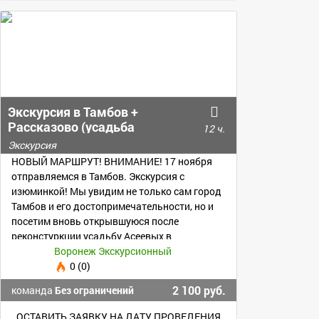
Экскурсия в Тамбов +
Рассказово (усадьба
12 ч.
Асеевых)
Экскурсия
НОВЫЙ МАРШРУТ! ВНИМАНИЕ! 17 ноября
отправляемся в Тамбов. Экскурсия с
изюминкой! Мы увидим не только сам город
Тамбов и его достопримечательности, но и
посетим вновь открывшуюся после
реконстуркции усадьбу Асеевых в
Рассказово!
Воронеж Экскурсионный
0 (0)
2 100 руб.
команда
Без ограничений
ОСТАВИТЬ ЗАЯВКУ НА ДАТУ ПРОВЕДЕНИЯ