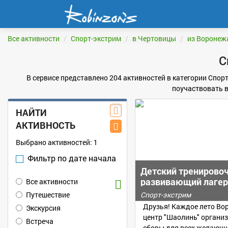
Все активности
Спорт-экстрим
в Чертовицы
из Воронеж
С
В сервисе представлено 204 активностей в категории Спор
поучаствовать 
НАЙТИ
АКТИВНОСТЬ
Выбрано активностей:
1
Фильтр по дате начала
Детский тренирово
развивающий лагер
Все активности
"Шаолинь-кэмп"
Путешествие
Спорт-экстрим
Друзья! Каждое лето Во
Экскурсия
центр "Шаолинь" органи
Встреча
сборы для всех желающи