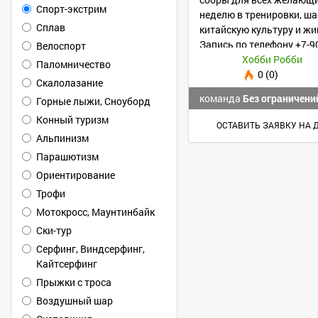
Спорт-экстрим
неделю в тренировки, ша
Сплав
китайскую культуру и жи
Запись по телефону +7-9
Велоспорт
Хобби Робби
Паломничество
0 (0)
Скалолазание
команда
Без ограничени
Горные лыжи, Сноуборд
Конный туризм
ОСТАВИТЬ ЗАЯВКУ НА 
Альпинизм
Парашютизм
Ориентирование
Трофи
Мотокросс, Маунтинбайк
Ски-тур
Серфинг, Виндсерфинг,
Кайтсерфинг
Прыжки с троса
Воздушный шар