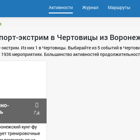
Активности
Журнал
Маршруты
а
порт-экстрим в Чертовицы из Вороне
т-экстрим. Из них 1 в Чертовицы. Выбирайте из 5 событий в Черто
в 1936 мероприятиях. Большинство активностей продолжительность
чно-
ь
7 д.
ронежский кунг-фу
зует тренировочные
х погрузиться на