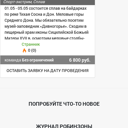
горы Среднего Дона
Спорт-экстрим, Сплав
01.05 - 05.05 состоится сплав на байдарках
по реке Тихая Сосна и Дон. Меловые горы
Среднего Дона. Мы обязательно посетим
музей-заповедник «Дивногорье». Сходим в
пещерный храм иконы Сицилийской Божьей
Матери ХVII в, осмотрим меловые столбы-
останцы
Странник
0 (0)
6 800 руб.
команда
Без ограничений
ОСТАВИТЬ ЗАЯВКУ НА ДАТУ ПРОВЕДЕНИЯ
ПОПРОБУЙТЕ ЧТО-ТО НОВОЕ
ЖУРНАЛ РОБИНЗОНЫ