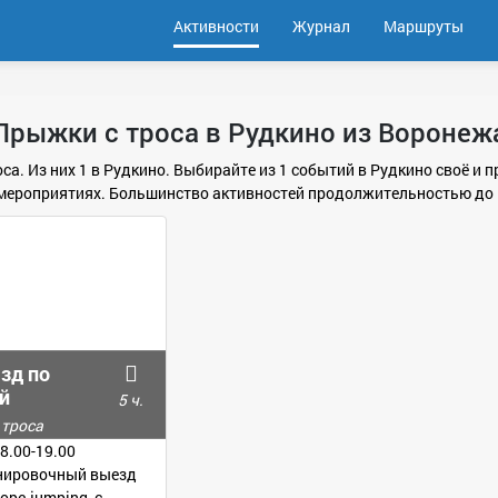
Активности
Журнал
Маршруты
Прыжки с троса в Рудкино из Воронеж
оса. Из них 1 в Рудкино. Выбирайте из 1 событий в Рудкино своё и
мероприятиях. Большинство активностей продолжительностью до 
зд по
й
5 ч.
 троса
8.00-19.00
нировочный выезд
ope-jumping, c