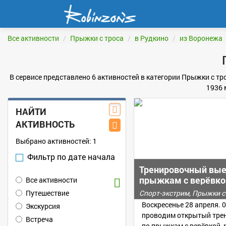
Все активности
Прыжки с троса
в Рудкино
из Воронежа
В сервисе представлено 6 активностей в категории Прыжки с тр
1936 
НАЙТИ
АКТИВНОСТЬ
Выбрано активностей:
1
Фильтр по дате начала
Тренировочный вые
прыжкам с верёвко
Все активности
Путешествие
Спорт-экстрим, Прыжки с
Воскресенье 28 апреля. 0
Экскурсия
проводим открытый тре
Встреча
по прыжкам с верёвкой, r