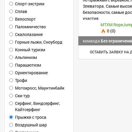
Спорт-экстрим
Элеватора. Самые высо
Сплав
безопасности, самые до
участия.
Велоспорт
MTXM RopeJum
Паломничество
0 (0)
Скалолазание
команда
Без ограничени
Горные лыжи, Сноуборд
Конный туризм
ОСТАВИТЬ ЗАЯВКУ НА 
Альпинизм
Парашютизм
Ориентирование
Трофи
Мотокросс, Маунтинбайк
Ски-тур
Серфинг, Виндсерфинг,
Кайтсерфинг
Прыжки с троса
Воздушный шар