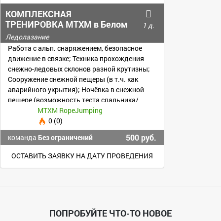
КОМПЛЕКСНАЯ
ТРЕНИРОВКА MTXM в Белом
1 д.
Колодце.
Ледолазание
Работа с альп. снаряжением, безопасное
движение в связке; Техника прохождения
снежно-ледовых склонов разной крутизны;
Сооружение снежной пещеры (в т.ч. как
аварийного укрытия); Ночёвка в снежной
пещере (возможность теста спальника/
экипировки
MTXM RopeJumping
0 (0)
500 руб.
команда
Без ограничений
ОСТАВИТЬ ЗАЯВКУ НА ДАТУ ПРОВЕДЕНИЯ
ПОПРОБУЙТЕ ЧТО-ТО НОВОЕ