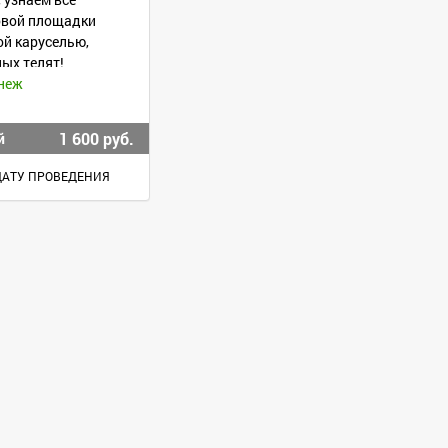
овой площадки
й каруселью,
ых телят!
руем продукцию!
онеж
1 600 руб.
й
ДАТУ ПРОВЕДЕНИЯ