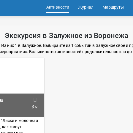
Активности
Журнал
Маршруты
Экскурсия в Залужное из Воронежа
. Из них 1 в Залужное. Выбирайте из 1 событий в Залужное своё и
мероприятиях. Большинство активностей продолжительностью до 
на
9 ч.
 "Лиски и молочная
, как живут
 узнаем все