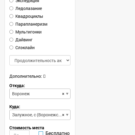
Экспедиция
Ледолазание
Квадроциклы
Парапланеризм
Мультигонки
Дайвинг
Слэклайн
Дополнительно:
Откуда:
Воронеж
×
Куда:
Залужное, с (Воронежская, обл)
×
Стоимость места
Бесплатно