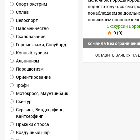
Спорт-экстрим
подноготоную, со смотр
Сплав
понаблюдаем за доильно
поняшкаем новорожденн
Велоспорт
Обязательно продегусти
Экскурсии Вор
Паломничество
0 (0)
Скалолазание
команда
Без ограничени
Горные лыжи, Сноуборд
Конный туризм
ОСТАВИТЬ ЗАЯВКУ НА 
Альпинизм
Парашютизм
Ориентирование
Трофи
Мотокросс, Маунтинбайк
Ски-тур
Серфинг, Виндсерфинг,
Кайтсерфинг
Прыжки с троса
Воздушный шар