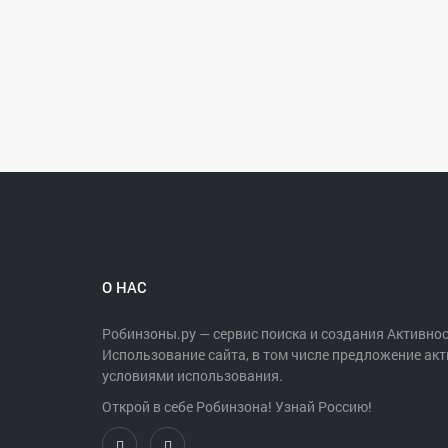
6.5 Выбирать место лова и начинать ловить рыбу
произвел первый заброс приманки в воду и нача
фиксировать якорем свою лодку в выбранном мес
преимуществом при занятии места лова пользует
7. Участникам соревнования ЗАПРЕЩАЕТСЯ:
- использование плавсредств, не зарегистриров
не оборудованных средствами обеспечения безоп
- применять в качестве приманки или насадки на
- применять более одной, оснащенной крючками 
- применять для ловли одновременно более одной
- нарушать границу зоны ловли, пересекая её ли
- применять способ отвесного блеснения;
- применять буксировку лодок (за исключением с
О НАС
- ловить рыбу методом троллинга (дорожкой);
- оставлять приманку в воде, если удилище полож
- использовать багорик при извлечении пойманн
Робинзоны.ру — сервис поиска и создания Активнос
- выходить на берег из лодки без разрешения суд
Использование сайта, в том числе предложение акт
- прикармливать рыбу, в том числе с использова
условиями использования.
Открой в себе Робинзона! Узнай Россию!
8. Номинации в зачёт и минимальный размер тр
8.1. К зачету принимаются только хищные виды р