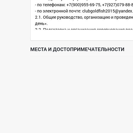
- по телефонам: +7(900)955-69-75, +7(927)079-88-
- по электронной почте: clubgoldfish2015@yandex
2.1. Общее руководство, организацию и проведе
день».
2.2. Подготовка и организация соревнования во
2.3. Непосредственное проведение соревнований
3. Время и место проведения.
3.1. Турнир проводится – с 21.09.18 по 24.09.2018
МЕСТА И ДОСТОПРИМЕЧАТЕЛЬНОСТИ
3.2. Соревнование проводится на базе отдыха «З
3.3. Характеристика водоема:
В водоеме присутствует следующий видовой соста
3.4. Карта проезда, местонахождения водоема
РФ, Астраханская область, Ахтубинский район, 3,5
GPS координаты: N 47 53.072 Е 046 33.765
4. Требования к участникам соревнований
и условия их допуска
4.1. К участию в соревнованиях допускаются все
4.2. Участие в турнире личное ( экипаж два челов
4.3. Пара спортсменов размещается на одной л
сил на винте.
4.4. Участникам соревнований необходимо иметь 