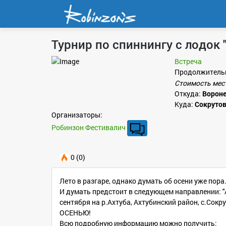
Турнир по спиннингу с лодок
Встреча
Продолжитель
Стоимость мес
Откуда:
Ворон
Куда:
Сокруто
Организаторы:
Робинзон Фестивалич
0 (0)
Лето в разгаре, однако думать об осени уже пора
И думать предстоит в следующем направлении: "А 
сентября на р.Ахтуба, Ахтубинский район, с.Сокр
ОСЕНЬЮ!
Всю подробную информацию можно получить: