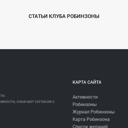
 разрешается сразу после пересечения линии «Старт». Выбранным м
л ловить рыбу. Началом лова рыбы в выбранном месте является мо
СТАТЬИ КЛУБА РОБИНЗОНЫ
те лова или не фиксировать. В случае возникновения между участ
ся участник, который первым зафиксировал лодку якорем и начал 
анных, когда регистрация предусмотрена Государственной инспекци
асности на воде;
 крючки живых и мертвых рыб, животных, червей, насекомых;
приманки;
 снасти;
бо забрасывая приманку;
лучаев, связанных с угрозой здоровью и жизни людей);
КАРТА САЙТА
ено в лодку;
ой рыбы из воды;
ти.
Активности
ьи;
ивности, означает согласие с
Робинзоны
нием кормушек.
Журнал Робинзоны
офея
Карта Робинзона
ыб — не более 10 экземпляров:
Список желаний