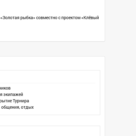
а «Золотая рыбка» совместно с проектом «Клёвый
Турнира.
тников
ия экипажей
крытие Турнира
, общения, отдых
овать моторы мощностью не более 150 лошадиных