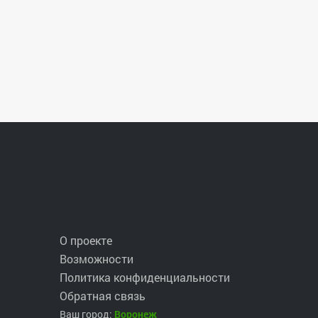
естом лова считается то, с которого участник
мент заброса приманки в воду. Участник может
никами спорной ситуации при выборе места лова,
ловить в выбранном месте.
ей по маломерным судам, а также плавсредств,
О проекте
Возможности
Политика конфиденциальности
Обратная связь
Ваш город:
Воронеж