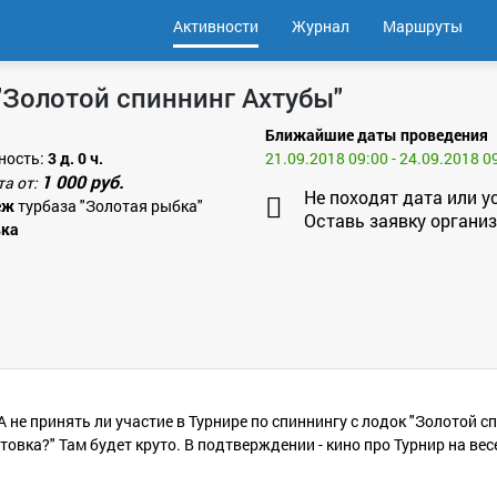
Активности
Журнал
Маршруты
 "Золотой спиннинг Ахтубы"
Ближайшие даты проведения
ность:
3 д. 0 ч.
21.09.2018 09:00 - 24.09.2018 0
1 000 руб.
та от:
Не походят дата или у
еж
турбаза "Золотая рыбка"
Оставь заявку организ
вка
.
не принять ли участие в Турнире по спиннингу с лодок "Золотой сп
утовка?" Там будет круто. В подтверждении - кино про Турнир на вес