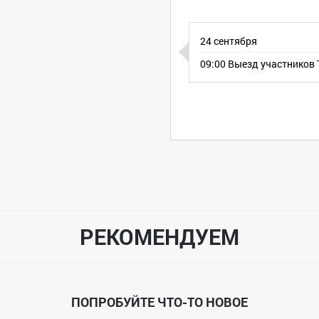
24 сентября
09:00 Выезд участников
ура
внования, награждение победителей
, оснащенным не более чем одной искусственной приманкой.
РЕКОМЕНДУЕМ
, лески, искусственные приманки) разрешаются любые. Разрешается
ие рациями, GPS навигацией и эхолотом разрешено.
 старты. Экипажи стартуют группами по две лодки с интервалом в 
определяется жеребьевкой среди участников . Если по каким-либо
ледним. Любые передвижения моторных лодок в районе линий «Ста
ПОПРОБУЙТЕ ЧТО-ТО НОВОЕ