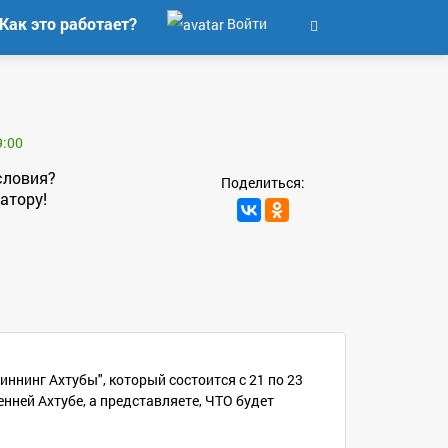
Как это работает?
Войти
9:00
словия?
Поделиться:
атору!
иннинг Ахтубы", который состоится с 21 по 23
енней Ахтубе, а представляете, ЧТО будет