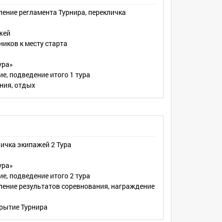
ление регламента Турнира, перекличка
жей
иков к месту старта
ура»
ие, подведение итого 1 тура
ния, отдых
личка экипажей 2 Тура
ура»
ие, подведение итого 2 тура
ление результатов соревнования, награждение
крытие Турнира