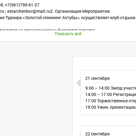
88, +7(961)799-61-27
.ru ; estarchenkov@mail.ru2. Организация Мероприятия:
ние Турнира «Золотой спиннинг Ахтубы», осуществляет клуб отдых
злагается на организационный комитет турнира.
Показать всё
 возлагается на жюри, утвержденное организационным комитетом 
 года.
олотая рыбка» р. Ахтуба.
в хищных рыб: Щука, Судак, Берш, Окунь, Жерех, Язь, Голавль
21 сентября
 км на юго-восток от села Сокрутовка.
9:00 – 14:00 Заезд учас
14:00 – 17:00 Регистрац
17:00 Торжественное от
 спортсмены и любители в возрасте старше 16 лет.
19:00 Ужин, презентации
ека).
одке. При размещении пары на одной лодке, разрешается использ
при себе:
22 сентября