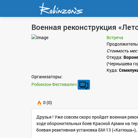
Военная реконструкция «Лето
Встреча
Продолжитель
Стоимость мес
Откуда:
Ворон
(Чернышева гор
Куда:
Семилук
Организаторы:
Робинзон Фестивалич
0 (0)
Друзья ! Уже совсем скоро пройдет военная реко
ходе оборонительных боев Красной Армии на тер
боевая реактивная установка БМ-13 («Катюша»),