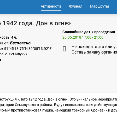
Активности
Журнал
Маршруты
 1942 года. Дон в огне»
Ближайшие даты проведения
ность:
4 ч.
20.06.2018 17:00 - 21:00
Бесплатно
та от:
Не походят дата или у
еж
51°45'18.75"N 39°05'13.92"E
Оставь заявку организ
а, с. Семилуки)
и
нструкция «Лето 1942 года. Дон в огне». Это уникальное мероприя
ритории Семилукского района. Будут использоваться действующие
 45-мм противотанковая пушка, немецкий трехосный броневик и дру