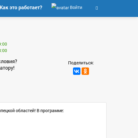
Как это работает?
Войти
9:00
8:00
словия?
Поделиться:
атору!
ецкой областей! В программе: