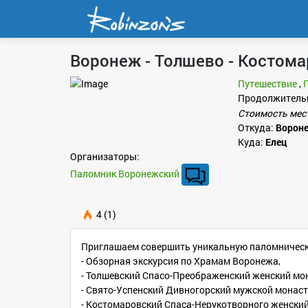
Воронеж - Толшево - Костомар
Путешествие
,
Продолжитель
Стоимость мес
Откуда:
Ворон
Куда:
Елец
Организаторы:
Паломник Воронежский
4 (1)
Приглашаем совершить уникальную паломническу
- Обзорная экскурсия по Храмам Воронежа,
- Толшевский Спасо-Преображенский женский мо
- Свято-Успенский Дивногорский мужской монас
- Костомаровский Спаса-Нерукотворного женски