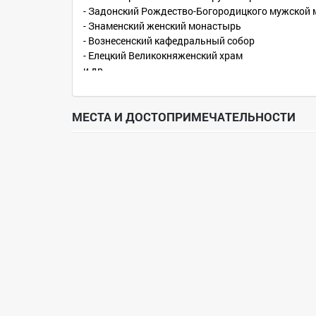
- Задонский Рождество-Богородицкого мужской
- Знаменский женский монастырь
- Вознесенский кафедральный собор
- Елецкий Великокняженский храм
и др.
Пожертвование: 8500р
Длительность: 3 дня
МЕСТА И ДОСТОПРИМЕЧАТЕЛЬНОСТИ
В пожертвование входит:
- транспортное обслуживание
- экскурсионное обслуживание
- ночлеги в паломнической гостинице «Дом пало
- питание по программе
Начало: 12 июля 2019 г
Сайт: http://palomnikrus.ru/priem-grupp/gruppa-
Тел.: +7 (473) 255-40-05