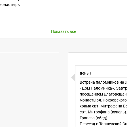
 монастырь
Показать всё
мника»
день 1
Встреча паломников на 
«Дом Паломника». Завтр
посещением Благовещенс
test-2/?time=1557349200&price=8500
монастыря, Покровского
храма свт. Митрофана В
свт. Митрофана (купель)
Трапеза (обед).
Переезд в Толшевский С