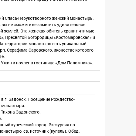
ий Спаса-Нерукотворного женский монастырь.
 вы не сможете не заметить удивительное
й землей. Эта женская обитель хранит чтимые
о», Пресвятой Богородицы «Костомаровская» и
На территории монастыря есть уникальный
рп. Серафима Саровского, иконостас которого
де.
 Ужин и ночлег в гостинице «Дом Паломника».
 в г. Задонск. Посещение Рождество-
 монастыря.
 Тихона Задонского.
).
инный купеческий город. Экскурсия по
настырю, св. источник (купель). Обед.