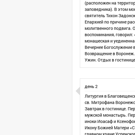
(расположен на террито
заповедника). В этом мо
святитель Тихон Задонс
Епархией по причине рас
молитвенного подвига. О
воспоминания, говорил: 
монашеская и уединенна
Вечернее Богослужение 
Возвращение в Воронеж.
Ужин. Отдых в гостиниц
день 2
Литургия в Благовещенс
св. Митрофана Воронежс
Завтрак в гостинице. Пе
мужской монастырь. Пе
иноки Иоасаф и Ксенофон
Икону Божией Матери «Си
главном храме Успенског