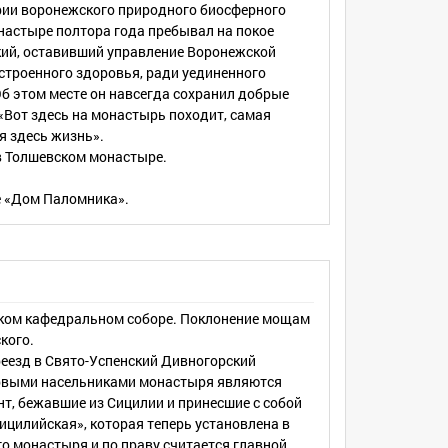
рии воронежского природного биосферного
настыре полтора года пребывал на покое
кий, оставивший управление Воронежской
строенного здоровья, ради уединенного
б этом месте он навсегда сохранил добрые
«Вот здесь на монастырь походит, самая
я здесь жизнь».
в Толшевском монастыре.
е «Дом Паломника».
ком кафедральном соборе. Поклонение мощам
кого.
реезд в Свято-Успенский Дивногорский
рвыми насельниками монастыря являются
т, бежавшие из Сицилии и принесшие с собой
цилийская», которая теперь установлена в
о монастыря и по праву считается главной